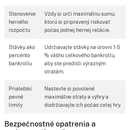
Stanovenie
Vždy si urči maximálnu sumu,
herného
ktorú si pripravený riskovať
rozpočtu
počas jednej hernej relácie.
Stávky ako
Udržiavajte stávky na úrovni 1-5
percento
% vášho celkového bankrollu,
bankrollu
aby ste predišli výrazným
stratám.
Priateľskí
Nastavte si povolené
pevné
maximálne straty a výhry a
limity
dodržiavajte ich počas celej hry.
Bezpečnostné opatrenia a