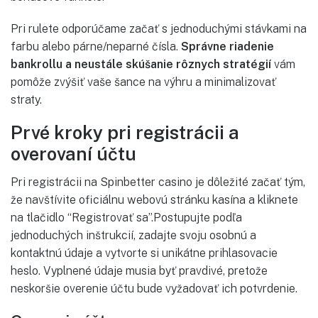
Pri rulete odporúčame začať s jednoduchými stávkami na
farbu alebo párne/neparné čísla.
Správne riadenie
bankrollu a neustále skúšanie rôznych stratégií
vám
pomôže zvýšiť vaše šance na výhru a minimalizovať
straty.
Prvé kroky pri registrácii a
overovaní účtu
Pri registrácii na Spinbetter casino je dôležité začať tým,
že navštívite oficiálnu webovú stránku kasína a kliknete
na tlačidlo “Registrovať sa”.Postupujte podľa
jednoduchých inštrukcií, zadajte svoju osobnú a
kontaktnú údaje a vytvorte si unikátne prihlasovacie
heslo. Vyplnené údaje musia byť pravdivé, pretože
neskoršie overenie účtu bude vyžadovať ich potvrdenie.