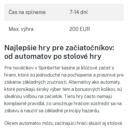
Čas na splnenie
7-14 dní
Max. výhra
200 EUR
Najlepšie hry pre začiatočníkov:
od automatov po stolové hry
Pre nováčikov v Spinbetter kasíne je kľúčové začať s
hrami, ktoré sú jednoduché na pochopenie a priaznivé pre
získanie základných zručností. Alternatívy ako automaty,
ktoré ponúkajú široký výber tém a bonusových kolíkov, sú
ideálnou voľbou na začiatok. Tieto hry často nemajú
komplexné pravidlá, čo umožňuje hráčom sústrediť sa na
zábavu a naučiť sa základné princípy hazardu.
Okrem automatov môžu začínajúci hráči skúsiť aj stolové