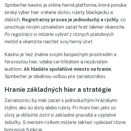
Spinbetter kasíno je online herná platforma, ktorá ponúka
široký výber hier vrátane slotov, rulety, blackjacku a
ďalších.
Registračný proces je jednoduchý a rýchly
, čo
umožňuje novým užívateľom začať hrať takmer okamžite.
Po registrácii si môžete vybrať z rôznych platobných
metód
a okamžite načítať svoj herný účet.
Kasíno je tiež známe svojím bezpečným prostredím a
férovosťou hier, vďaka certifikátom a nezávislým
auditom.
Ak hľadáte spoľahlivé miesto na hranie
,
Spinbetter je ideálnou voľbou pre začiatočníkov.
Hranie základných hier a stratégie
Začiatočníci by mali začať s jednoduchými hráčskymi
štýlmi, ako sú sloty alebo rulety.
Pri hraní hier jako sú
sloty je dôležité zistiť si základné pravidlá a výplatné
tabuľky
. S menším rizikom môžete taktiež vyskúšať rôzne
bonusové funkcie.