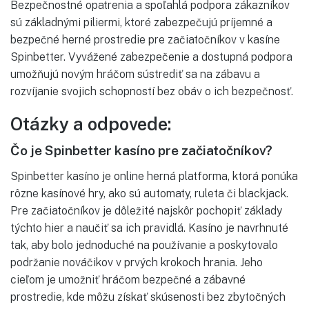
Bezpečnostné opatrenia a spoľahlá podpora zákazníkov
sú základnými piliermi, ktoré zabezpečujú príjemné a
bezpečné herné prostredie pre začiatočníkov v kasíne
Spinbetter. Vyvážené zabezpečenie a dostupná podpora
umožňujú novým hráčom sústrediť sa na zábavu a
rozvíjanie svojich schopností bez obáv o ich bezpečnosť.
Otázky a odpovede:
Čo je Spinbetter kasíno pre začiatočníkov?
Spinbetter kasíno je online herná platforma, ktorá ponúka
rôzne kasínové hry, ako sú automaty, ruleta či blackjack.
Pre začiatočníkov je dôležité najskôr pochopiť základy
týchto hier a naučiť sa ich pravidlá. Kasíno je navrhnuté
tak, aby bolo jednoduché na používanie a poskytovalo
podržanie nováčikov v prvých krokoch hrania. Jeho
cieľom je umožniť hráčom bezpečné a zábavné
prostredie, kde môžu získať skúsenosti bez zbytočných