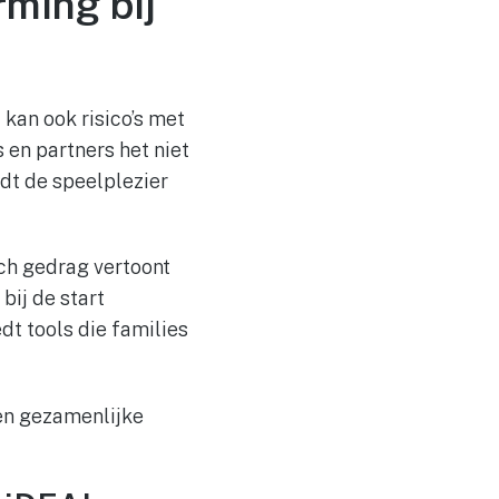
rming bij
 kan ook risico’s met
en partners het niet
dt de speelplezier
sch gedrag vertoont
bij de start
edt tools die families
en gezamenlijke