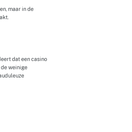
en, maar in de
akt.
eert dat een casino
 de weinige
rauduleuze