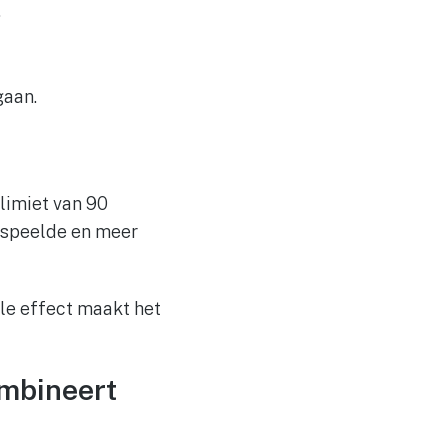
.
gaan.
llimiet van 90
f speelde en meer
le effect maakt het
ombineert