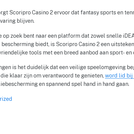
rgt Scoripro Casino 2 ervoor dat fantasy sports en tenn
varing blijven.
e op zoek bent naar een platform dat zowel snelle iDE
 bescherming biedt, is Scoripro Casino 2 een uitsteke
riendelijke tools met een breed aanbod aan sport‑ en 
gen is het duidelijk dat een veilige speelomgeving begi
 die klaar zijn om verantwoord te genieten,
word lid bi
iliebescherming en spannend spel hand in hand gaan.
rized