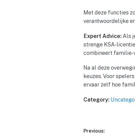
Met deze functies zo
verantwoordelijke er
Expert Advice:
Als j
strenge KSA‑licentie
combineert familie‑v
Na al deze overwegin
keuzes. Voor spelers
ervaar zelf hoe fam
Category:
Uncatego
Previous: