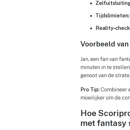
Zelfuitsluitin
Tijdslimieten:
Reality‑check
Voorbeeld van
Jan, een fan van fan
minuten in te stelle
genoot van de strate
Pro Tip:
Combineer ee
moeilijker om de cont
Hoe Scoripr
met fantasy 