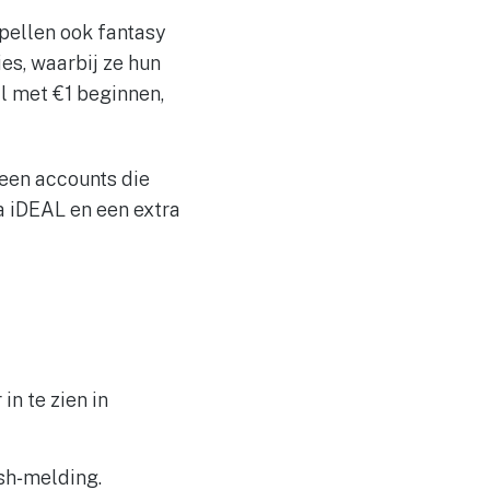
spellen ook fantasy
es, waarbij ze hun
al met €1 beginnen,
een accounts die
a iDEAL en een extra
n te zien in
sh‑melding.