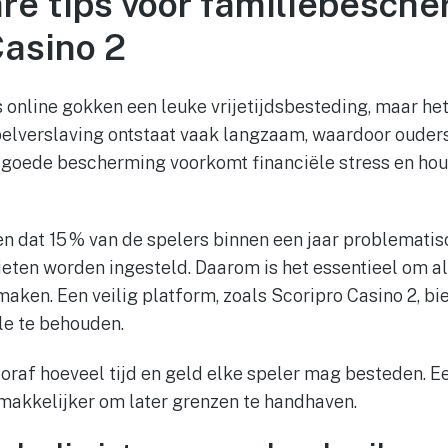
re tips voor familiebesche
Casino 2
s online gokken een leuke vrijetijdsbesteding, maar het
elverslaving ontstaat vaak langzaam, waardoor ouders 
goede bescherming voorkomt financiële stress en hou
ien dat 15 % van de spelers binnen een jaar problemati
eten worden ingesteld. Daarom is het essentieel om al 
maken. Een veilig platform, zoals Scoripro Casino 2, bi
le te behouden.
raf hoeveel tijd en geld elke speler mag besteden. E
makkelijker om later grenzen te handhaven.