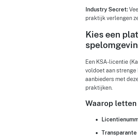
Industry Secret:
Vee
praktijk verlengen z
Kies een pla
spelomgevi
Een KSA‑licentie (K
voldoet aan strenge 
aanbieders met deze 
praktijken.
Waarop letten 
Licentienum
Transparante