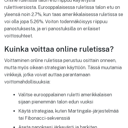
Online ruletissa talon etu riippuu käytetystä
rulettiversiosta. Eurooppalaisessa ruletissa talon etu on
yleensä noin 2.7%, kun taas amerikkalaisessa ruletissa se
voi olla jopa 5.26%. Voiton todennäköisyys riippuu
panostuksesta, ja eri panostuksilla on erilaiset
voittosuhteet.
Kuinka voittaa online ruletissa?
Voittaminen online ruletissa perustuu osittain onneen,
mutta myös oikean strategian käyttöön. Tässä muutamia
vinkkejä, jotka voivat auttaa parantamaan
voittomahdollisuuksia:
Valitse eurooppalainen ruletti amerikkalaisen
sijaan pienemmän talon edun vuoksi
Käytä strategiaa, kuten Martingale-järjestelmää
tai Fibonacci-sekvenssiä
Aseta panoksesi järkevästi ja harkiten