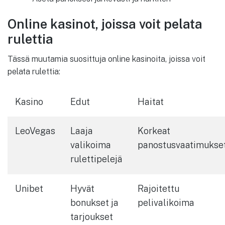
Online kasinot, joissa voit pelata
rulettia
Tässä muutamia suosittuja online kasinoita, joissa voit
pelata rulettia:
Kasino
Edut
Haitat
LeoVegas
Laaja
Korkeat
valikoima
panostusvaatimukse
rulettipelejä
Unibet
Hyvät
Rajoitettu
bonukset ja
pelivalikoima
tarjoukset