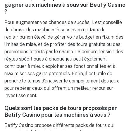
gagner aux machines à sous sur Betify Casino
?
Pour augmenter vos chances de succès, il est conseillé
de choisir des machines à sous avec un taux de
redistribution élevé, de gérer votre budget en fixant des
limites de mise, et de profiter des tours gratuits ou des
promotions offerts par le casino. La compréhension des
règles spécifiques à chaque jeu peut également
contribuer à mieux exploiter ses fonctionnalités et à
maximiser ses gains potentiels. Enfin, il est utile de
prendre le temps d’analyser le comportement des jeux
pour repérer ceux qui offrent un meilleur retour sur
investissement.
Quels sont les packs de tours proposés par
Betify Casino pour les machines à sous ?
Betify Casino propose différents packs de tours qui