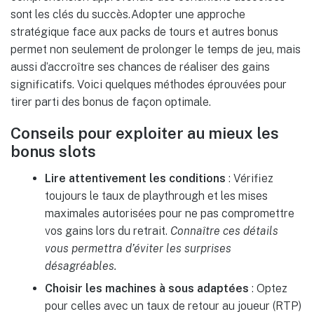
sont les clés du succès.Adopter une approche
stratégique face aux packs de tours et autres bonus
permet non seulement de prolonger le temps de jeu, mais
aussi d’accroître ses chances de réaliser des gains
significatifs. Voici quelques méthodes éprouvées pour
tirer parti des bonus de façon optimale.
Conseils pour exploiter au mieux les
bonus slots
Lire attentivement les conditions
: Vérifiez
toujours le taux de playthrough et les mises
maximales autorisées pour ne pas compromettre
vos gains lors du retrait.
Connaître ces détails
vous permettra d’éviter les surprises
désagréables.
Choisir les machines à sous adaptées
: Optez
pour celles avec un taux de retour au joueur (RTP)