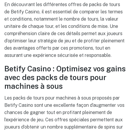
En découvrant les différentes offres de packs de tours
de Betify Casino, il est essentiel de comparer les termes
et conditions, notamment le nombre de tours, la valeur
unitaire de chaque tour, et les conditions de mise. Une
compréhension claire de ces détails permet aux joueurs
d’optimiser leur stratégie de jeu et de profiter pleinement
des avantages offerts par ces promotions, tout en
assurant une expérience sécurisée et responsable.
Betify Casino : Optimisez vos gains
avec des packs de tours pour
machines à sous
Les packs de tours pour machines à sous proposés par
Betify Casino sont une excellente façon d’augmenter vos
chances de gagner tout en profitant pleinement de
l’expérience de jeu. Ces offres spéciales permettent aux
joueurs d’obtenir un nombre supplémentaire de spins sur