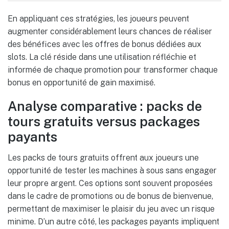
En appliquant ces stratégies, les joueurs peuvent
augmenter considérablement leurs chances de réaliser
des bénéfices avec les offres de bonus dédiées aux
slots. La clé réside dans une utilisation réfléchie et
informée de chaque promotion pour transformer chaque
bonus en opportunité de gain maximisé.
Analyse comparative : packs de
tours gratuits versus packages
payants
Les packs de tours gratuits offrent aux joueurs une
opportunité de tester les machines à sous sans engager
leur propre argent. Ces options sont souvent proposées
dans le cadre de promotions ou de bonus de bienvenue,
permettant de maximiser le plaisir du jeu avec un risque
minime. D’un autre côté, les packages payants impliquent