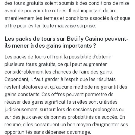
des tours gratuits soient soumis à des conditions de mise
avant de pouvoir être retirés. Il est important de lire
attentivement les termes et conditions associés à chaque
offre pour éviter toute mauvaise surprise.
Les packs de tours sur Betify Casino peuvent-
ils mener à des gains importants ?
Les packs de tours offrent la possibilité d’obtenir
plusieurs tours gratuits, ce qui peut augmenter
considérablement les chances de faire des gains.
Cependant, il faut garder à l’esprit que les résultats
restent aléatoires et qu’aucune méthode ne garantit des
gains constants. Ces offres peuvent permettre de
réaliser des gains significatifs si elles sont utilisées
judicieusement, surtout lors de sessions prolongées ou
sur des jeux avec de bonnes probabilités de succès. En
résumé, elles constituent un bon moyen d’augmenter ses
opportunités sans dépenser davantage.