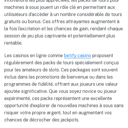
innovations les plus appréciées, les packs de tours pour
machines à sous jouent un rôle clé en permettant aux
utilisateurs d’accéder à un nombre considérable de tours
gratuits ou bonus. Ces offres attrayantes augmentent à
la fois l’excitation et les chances de gain, rendant chaque
session de jeu plus captivante et potentiellement plus
rentable.
Les casinos en ligne comme
betify casino
proposent
régulièrement des packs de tours spécialement conçus
pour les amateurs de slots. Ces packages sont souvent
inclus dans les promotions de bienvenue ou dans les
programmes de fidélité, offrant aux joueurs une valeur
ajoutée significative. Que vous soyez novice ou joueur
expérimenté, ces packs représentent une excellente
opportunité d’explorer de nouvelles machines à sous sans
risquer votre propre argent, tout en augmentant vos
chances de décrocher des jackpots.