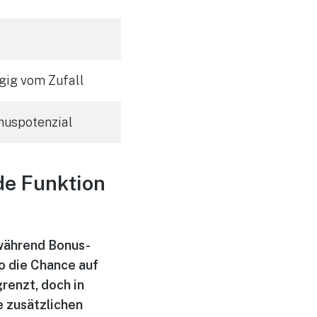
gig vom Zufall
nuspotenzial
de Funktion
 während Bonus-
o die Chance auf
renzt, doch in
e zusätzlichen