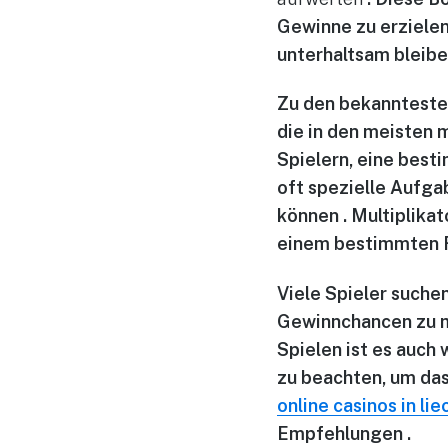
Gewinne zu erzielen
unterhaltsam bleib
Zu den bekanntesten
die in den meisten 
Spielern, eine bes
oft spezielle Aufga
können
. Multiplik
einem bestimmten F
Viele Spieler suche
Gewinnchancen zu m
Spielen ist es auch
zu beachten, um das
online casinos in li
Empfehlungen
.