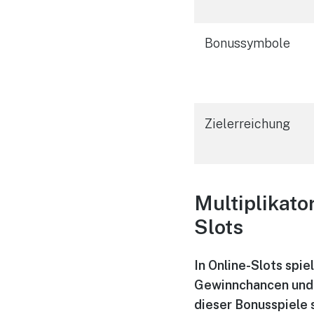
Bonussymbole
Zielerreichung
Multiplikato
Slots
In Online-Slots spi
Gewinnchancen und 
dieser Bonusspiele s