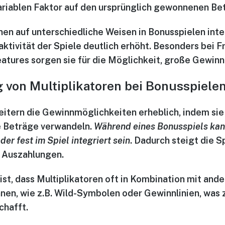
ariablen Faktor auf den ursprünglich gewonnenen B
nen auf unterschiedliche Weisen in Bonusspielen int
raktivität der Spiele deutlich erhöht. Besonders bei 
atures sorgen sie für die Möglichkeit, große Gewinne
 von Multiplikatoren bei Bonusspiele
weitern die Gewinnmöglichkeiten
erheblich, indem sie
e Beträge verwandeln.
Während eines Bonusspiels kann
der fest im Spiel integriert sein
. Dadurch steigt die 
 Auszahlungen.
 ist, dass Multiplikatoren oft in Kombination mit and
en, wie z.B. Wild-Symbolen oder Gewinnlinien, was 
chafft.