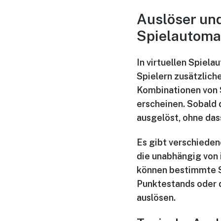
Auslöser und
Spielautoma
In virtuellen Spiel
Spielern zusätzlich
Kombinationen von 
erscheinen. Sobald 
ausgelöst, ohne dass
Es gibt verschieden
die unabhängig von 
können bestimmte S
Punktestands oder d
auslösen.