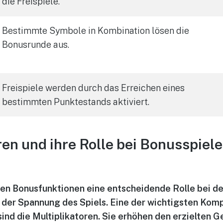
die Freispiele.
Bestimmte Symbole in Kombination lösen die
Bonusrunde aus.
Freispiele werden durch das Erreichen eines
bestimmten Punktestands aktiviert.
ren und ihre Rolle bei Bonusspiele
elen Bonusfunktionen eine entscheidende Rolle bei d
der Spannung des Spiels. Eine der wichtigsten Kom
ind die Multiplikatoren. Sie erhöhen den erzielten G