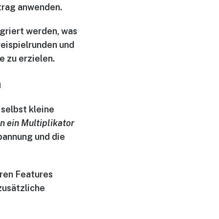
etrag anwenden.
egriert werden, was
Freispielrunden und
 zu erzielen.
n
 selbst kleine
 ein Multiplikator
Spannung und die
eren Features
zusätzliche