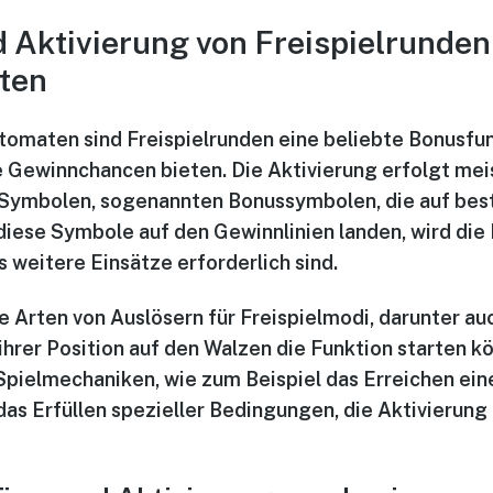
 Aktivierung von Freispielrunden 
ten
automaten sind Freispielrunden eine beliebte Bonusfun
e Gewinnchancen bieten. Die Aktivierung erfolgt meis
Symbolen, sogenannten Bonussymbolen, die auf be
diese Symbole auf den Gewinnlinien landen, wird die 
 weitere Einsätze erforderlich sind.
e Arten von Auslösern für Freispielmodi, darunter a
ihrer Position auf den Walzen die Funktion starten k
pielmechaniken, wie zum Beispiel das Erreichen ein
as Erfüllen spezieller Bedingungen, die Aktivierung