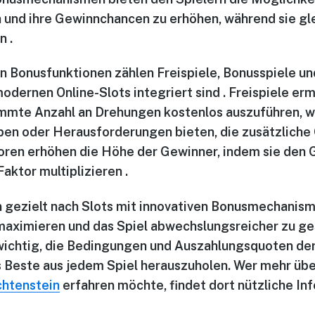
 und ihre Gewinnchancen zu erhöhen, während sie gl
en
.
 Bonusfunktionen zählen Freispiele, Bonusspiele und
modernen Online-Slots integriert sind
. Freispiele er
timmte Anzahl an Drehungen kostenlos auszuführen, 
ben oder Herausforderungen bieten, die zusätzliche
atoren erhöhen die Höhe der Gewinner, indem sie den
aktor multiplizieren
.
n gezielt nach Slots mit innovativen Bonusmechanism
aximieren und das Spiel abwechslungsreicher zu ge
 wichtig, die Bedingungen und Auszahlungsquoten de
 Beste aus jedem Spiel herauszuholen. Wer mehr übe
echtenstein
erfahren möchte, findet dort nützliche In