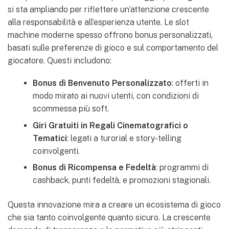
si sta ampliando per riflettere un’attenzione crescente
alla responsabilità e all’esperienza utente. Le slot
machine moderne spesso offrono bonus personalizzati,
basati sulle preferenze di gioco e sul comportamento del
giocatore. Questi includono:
Bonus di Benvenuto Personalizzato
: offerti in
modo mirato ai nuovi utenti, con condizioni di
scommessa più soft.
Giri Gratuiti in Regali Cinematografici o
Tematici
: legati a turorial e story-telling
coinvolgenti.
Bonus di Ricompensa e Fedeltà
: programmi di
cashback, punti fedeltà, e promozioni stagionali.
Questa innovazione mira a creare un ecosistema di gioco
che sia tanto coinvolgente quanto sicuro. La crescente