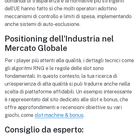
domanda di trasparenza e le normative più stringenti
dell’UE hanno fatto sì che molti operatori adottino
meccanismi di controllo e limiti di spesa, implementando
anche sistemi di auto-esclusione.
Positioning dell’Industria nel
Mercato Globale
Per i player più attenti alla qualità, i dettagli tecnici come
gli algoritmi RNG e le regole delle slot sono
fondamentali. In questo contesto, la tua ricerca di
un’esperienza di alta qualità si può tradurre anche nella
scelta di piattaforme affidabili. Un esempio interessante
è rappresentato dal sito dedicato alle slot e bonus, che
offre approfondimenti e recensioni obiettive su vari
giochi, come
slot machine & bonus
.
Consiglio da esperto: