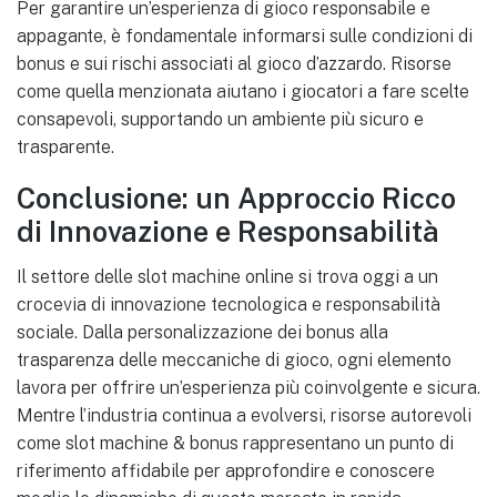
Per garantire un’esperienza di gioco responsabile e
appagante, è fondamentale informarsi sulle condizioni di
bonus e sui rischi associati al gioco d’azzardo. Risorse
come quella menzionata aiutano i giocatori a fare scelte
consapevoli, supportando un ambiente più sicuro e
trasparente.
Conclusione: un Approccio Ricco
di Innovazione e Responsabilità
Il settore delle slot machine online si trova oggi a un
crocevia di innovazione tecnologica e responsabilità
sociale. Dalla personalizzazione dei bonus alla
trasparenza delle meccaniche di gioco, ogni elemento
lavora per offrire un’esperienza più coinvolgente e sicura.
Mentre l’industria continua a evolversi, risorse autorevoli
come slot machine & bonus rappresentano un punto di
riferimento affidabile per approfondire e conoscere