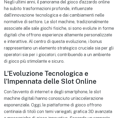
Negli ultimi anni, il panorama del gioco d’azzardo online
ha subito trasformazioni profonde, influenzate
dall’innovazione tecnologica e dai cambiamenti nelle
normative di settore. Le slot machine, tradizionalmente
associate alle sale giochi fisiche, si sono evolute in forme
digitali che offrono esperienze altamente personalizzate
e interattive. Al centro di questa evoluzione, i bonus
rappresentano un elemento strategico cruciale sia per gli
operatori sia per i giocatori, contribuendo a un ambiente
di gioco più stimolante e sicuro.
L’Evoluzione Tecnologica e
l’Impennata delle Slot Online
Con l’avvento di internet e degli smartphone, le slot
machine digitali hanno conosciuto un’accelerazione
esponenziale. Oggi, le piattaforme di gioco offrono
centinaia di titoli con temi variegati, grafica 3D avanzata