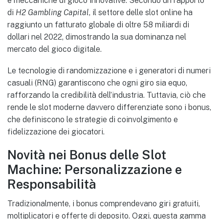
e meccaniche di gioco innovative. Secondo un rapporto
di
H2 Gambling Capital
, il settore delle slot online ha
raggiunto un fatturato globale di oltre 58 miliardi di
dollari nel 2022, dimostrando la sua dominanza nel
mercato del gioco digitale.
Le tecnologie di randomizzazione e i generatori di numeri
casuali (RNG) garantiscono che ogni giro sia equo,
rafforzando la credibilità dell’industria. Tuttavia, ciò che
rende le slot moderne davvero differenziate sono i bonus,
che definiscono le strategie di coinvolgimento e
fidelizzazione dei giocatori.
Novità nei Bonus delle Slot
Machine: Personalizzazione e
Responsabilità
Tradizionalmente, i bonus comprendevano giri gratuiti,
moltiplicatori e offerte di deposito. Oggi, questa gamma