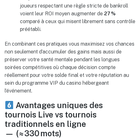
joueurs respectant une règle stricte de bankroll
voient leur ROI moyen augmenter de
27 %
comparé à ceux qui misent librement sans contrôle
préétabli.
En combinant ces pratiques vous maximisez vos chances
non seulement d’accumuler des gains mais aussi de
préserver votre santé mentale pendant les longues
soirées compétitives où chaque décision compte
réellement pour votre solde final et votre réputation au
sein du programme VIP du casino hébergeant
l’événement.
Avantages uniques des
tournois Live vs tournois
traditionnels en ligne
— (≈ 330 mots)