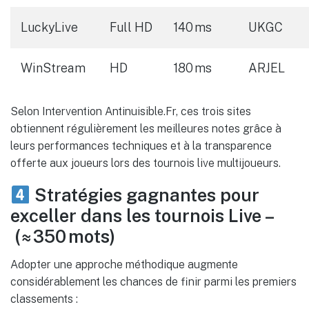
LuckyLive
Full HD
140 ms
UKGC
WinStream
HD
180 ms
ARJEL
Selon Intervention Antinuisible.Fr, ces trois sites
obtiennent régulièrement les meilleures notes grâce à
leurs performances techniques et à la transparence
offerte aux joueurs lors des tournois live multijoueurs.
Stratégies gagnantes pour
exceller dans les tournois Live –
(≈ 350 mots)
Adopter une approche méthodique augmente
considérablement les chances de finir parmi les premiers
classements :