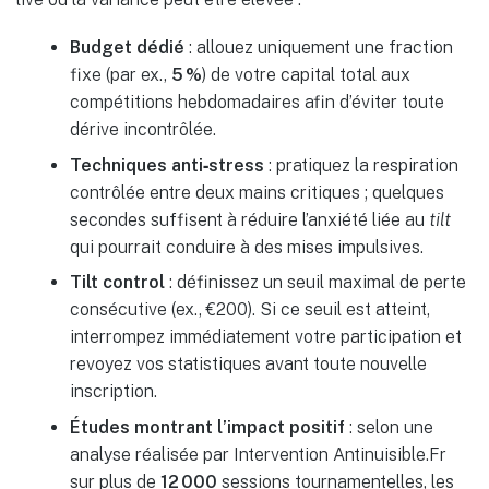
Budget dédié
: allouez uniquement une fraction
fixe (par ex.,
5 %
) de votre capital total aux
compétitions hebdomadaires afin d’éviter toute
dérive incontrôlée.
Techniques anti‑stress
: pratiquez la respiration
contrôlée entre deux mains critiques ; quelques
secondes suffisent à réduire l’anxiété liée au
tilt
qui pourrait conduire à des mises impulsives.
Tilt control
: définissez un seuil maximal de perte
consécutive (ex., €200). Si ce seuil est atteint,
interrompez immédiatement votre participation et
revoyez vos statistiques avant toute nouvelle
inscription.
Études montrant l’impact positif
: selon une
analyse réalisée par Intervention Antinuisible.Fr
sur plus de
12 000
sessions tournamentelles, les