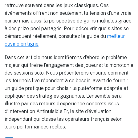
retrouve souvent dans les jeux classiques. Ces
événements offrent non seulement la tension d’une vraie
partie mais aussi la perspective de gains multiples grâce
à des prize‑pool partagés. Pour découvrir quels sites se
démarquent réellement, consultez le guide du
meilleur
casino en ligne
.
Dans cet article nous identifierons d’abord le problème
majeur qui freine l’engagement des joueurs : la monotonie
des sessions solo. Nous présenterons ensuite comment
les tournois live répondent à ce besoin, avant de fournir
un guide pratique pour choisir la plateforme adaptée et
appliquer des stratégies gagnantes. L’ensemble sera
illustré par des retours d’expérience concrets issus
d’Intervention Antinuisible.Fr, le site d’évaluation
indépendant qui classe les opérateurs français selon
leurs performances réelles.