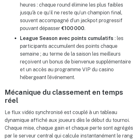
heures : chaque round élimine les plus faibles
jusqu’à ce qu’il ne reste qu’un champion final,
souvent accompagné d’un jackpot progressif
pouvant dépasser
€100 000
.
League Season avec points cumulatifs
: les
participants accumulent des points chaque
semaine ; au terme de la saison les meilleurs
reçoivent un bonus de bienvenue supplémentaire
et un accès au programme VIP du casino
hébergeant l’événement.
Mécanique du classement en temps
réel
Le flux vidéo synchronisé est couplé à un tableau
dynamique affiché aux joueurs dès le début du tournoi.
Chaque mise, chaque gain et chaque perte sont agrégés
par le serveur central qui calcule instantanément le rang