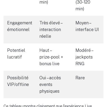
min)
(30‑120
min)
Engagement
Très élevé –
Moyen –
émotionnel
interaction
interface UI
réelle
Potentiel
Haut –
Modéré –
lucratif
prize‑pool +
jackpots
bonus live
RNG
Possibilité
Oui – accès
Rare
VIP/offline
events
physiques
Ce tableau montre clairement que l’expérience Live