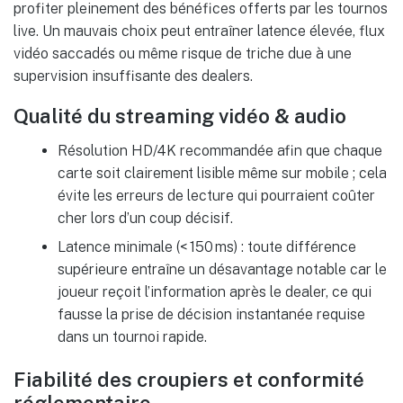
profiter pleinement des bénéfices offerts par les tournos
live. Un mauvais choix peut entraîner latence élevée, flux
vidéo saccadés ou même risque de triche due à une
supervision insuffisante des dealers.
Qualité du streaming vidéo & audio
Résolution HD/4K recommandée afin que chaque
carte soit clairement lisible même sur mobile ; cela
évite les erreurs de lecture qui pourraient coûter
cher lors d’un coup décisif.
Latence minimale (< 150 ms) : toute différence
supérieure entraîne un désavantage notable car le
joueur reçoit l’information après le dealer, ce qui
fausse la prise de décision instantanée requise
dans un tournoi rapide.
Fiabilité des croupiers et conformité