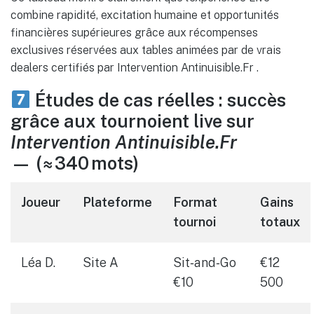
combine rapidité, excitation humaine et opportunités
financières supérieures grâce aux récompenses
exclusives réservées aux tables animées par de vrais
dealers certifiés par Intervention Antinuisible.Fr .
Études de cas réelles : succès
grâce aux tournoient live sur
Intervention Antinuisible.Fr
— (≈ 340 mots)
Joueur
Plateforme
Format
Gains
tournoi
totaux
Léa D.
Site A
Sit‑and‑Go
€12
€10
500