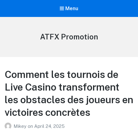
Menu
ATFX Promotion
Comment les tournois de
Live Casino transforment
les obstacles des joueurs en
victoires concrètes
Mikey
on
April 24, 2025