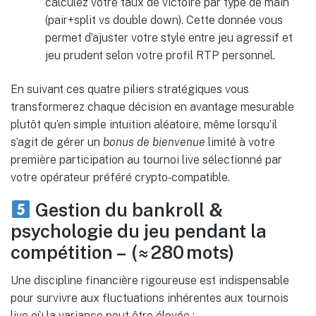
calculez votre taux de victoire par type de main
(pair+split vs double down). Cette donnée vous
permet d’ajuster votre style entre jeu agressif et
jeu prudent selon votre profil RTP personnel.
En suivant ces quatre piliers stratégiques vous
transformerez chaque décision en avantage mesurable
plutôt qu’en simple intuition aléatoire, même lorsqu’il
s’agit de gérer un
bonus de bienvenue
limité à votre
première participation au tournoi live sélectionné par
votre opérateur préféré crypto‑compatible.
Gestion du bankroll &
psychologie du jeu pendant la
compétition – (≈ 280 mots)
Une discipline financière rigoureuse est indispensable
pour survivre aux fluctuations inhérentes aux tournois
live où la variance peut être élevée :