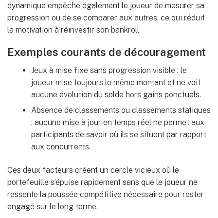
dynamique empêche également le joueur de mesurer sa
progression ou de se comparer aux autres, ce qui réduit
la motivation à réinvestir son bankroll.
Exemples courants de découragement
Jeux à mise fixe sans progression visible : le
joueur mise toujours le même montant et ne voit
aucune évolution du solde hors gains ponctuels.
Absence de classements ou classements statiques
: aucune mise à jour en temps réel ne permet aux
participants de savoir où ils se situent par rapport
aux concurrents.
Ces deux facteurs créent un cercle vicieux où le
portefeuille s’épuise rapidement sans que le joueur ne
ressente la poussée compétitive nécessaire pour rester
engagé sur le long terme.