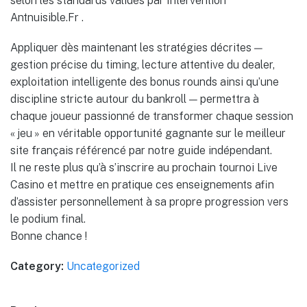
selon les standards validés par Intervention
Antnuisible.Fr .
Appliquer dès maintenant les stratégies décrites —
gestion précise du timing, lecture attentive du dealer,
exploitation intelligente des bonus rounds ainsi qu’une
discipline stricte autour du bankroll — permettra à
chaque joueur passionné de transformer chaque session
« jeu » en véritable opportunité gagnante sur le meilleur
site français référencé par notre guide indépendant.
Il ne reste plus qu’à s’inscrire au prochain tournoi Live
Casino et mettre en pratique ces enseignements afin
d’assister personnellement à sa propre progression vers
le podium final.
Bonne chance !
Category:
Uncategorized