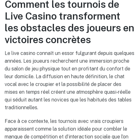
Comment les tournois de
Live Casino transforment
les obstacles des joueurs en
victoires concrètes
Le live casino connaît un essor fulgurant depuis quelques
années. Les joueurs recherchent une immersion proche
du salon de jeu physique tout en profitant du confort de
leur domicile. La diffusion en haute définition, le chat
vocal avec le croupier et la possibilité de placer des
mises en temps réel créent une atmosphère quasi‑réelle
qui séduit autant les novices que les habitués des tables
traditionnelles.
Face à ce contexte, les tournois avec vrais croupiers
apparaissent comme la solution idéale pour combler le
manque de compétition et d’interaction sociale que l’on