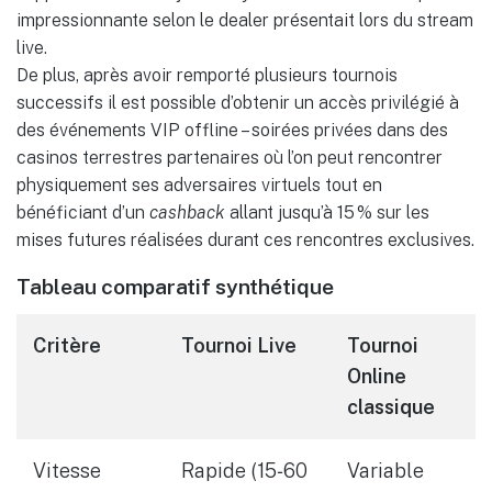
impressionnante selon le dealer présentait lors du stream
live.
De plus, après avoir remporté plusieurs tournois
successifs il est possible d’obtenir un accès privilégié à
des événements VIP offline – soirées privées dans des
casinos terrestres partenaires où l’on peut rencontrer
physiquement ses adversaires virtuels tout en
bénéficiant d’un
cashback
allant jusqu’à 15 % sur les
mises futures réalisées durant ces rencontres exclusives.
Tableau comparatif synthétique
Critère
Tournoi Live
Tournoi
Online
classique
Vitesse
Rapide (15‑60
Variable