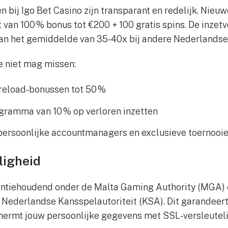
bij Igo Bet Casino zijn transparant en redelijk. Nieu
an 100 % bonus tot €200 + 100 gratis spins. De inzetv
dan het gemiddelde van 35‑40x bij andere Nederlandse 
e niet mag missen:
reload‑bonussen tot 50 %
ramma van 10 % op verloren inzetten
persoonlijke accountmanagers en exclusieve toernooi
ligheid
icentiehoudend onder de Malta Gaming Authority (MGA) 
 Nederlandse Kansspelautoriteit (KSA). Dit garandeert 
hermt jouw persoonlijke gegevens met SSL‑versleuteli