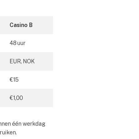
Casino B
48 uur
EUR, NOK
€15
€1,00
innen één werkdag
ruiken.