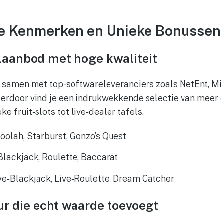
te Kenmerken en Unieke Bonussen
laanbod met hoge kwaliteit
t samen met top‑softwareleveranciers zoals NetEnt, 
erdoor vind je een indrukwekkende selectie van meer 
ke fruit‑slots tot live‑dealer tafels.
oolah, Starburst, Gonzo’s Quest
Blackjack, Roulette, Baccarat
ive‑Blackjack, Live‑Roulette, Dream Catcher
r die echt waarde toevoegt