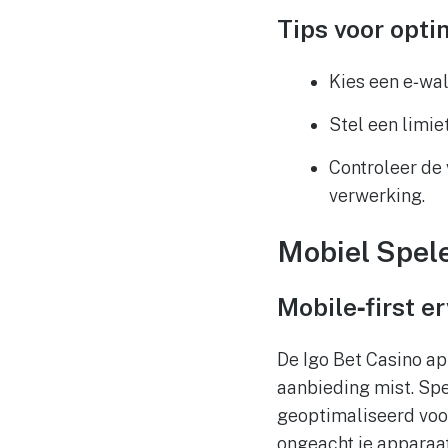
Tips voor opt
Kies een e‑wal
Stel een limie
Controleer de 
verwerking.
Mobiel Spel
Mobile‑first e
De Igo Bet Casino a
aanbieding mist. Spe
geoptimaliseerd voor
ongeacht je apparaat