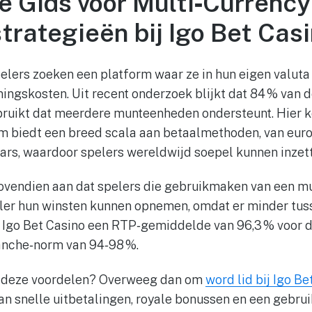
e Gids voor Multi‑Currenc
trategieën bij Igo Bet Cas
lers zoeken een platform waar ze in hun eigen valuta
ngskosten. Uit recent onderzoek blijkt dat 84 % van d
ebruikt dat meerdere munteenheden ondersteunt. Hier k
rm biedt een breed scala aan betaalmethoden, van euro
lars, waardoor spelers wereldwijd soepel kunnen inzet
ovendien aan dat spelers die gebruikmaken van een mu
ler hun winsten kunnen opnemen, omdat er minder tu
t Igo Bet Casino een RTP‑gemiddelde van 96,3 % voor d
ranche‑norm van 94‑98 %.
an deze voordelen? Overweeg dan om
word lid bij Igo Be
an snelle uitbetalingen, royale bonussen en een gebrui