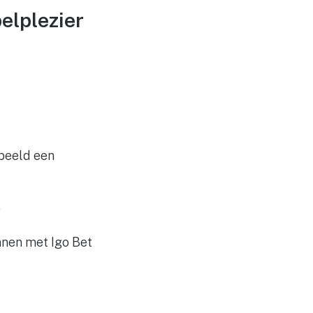
elplezier
rbeeld een
.
nnen met Igo Bet