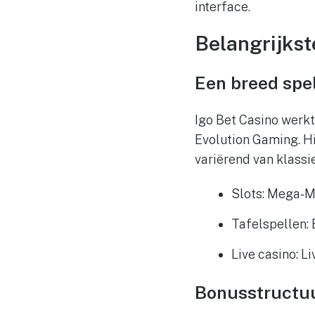
interface.
Belangrijks
Een breed spe
Igo Bet Casino werk
Evolution Gaming. Hi
variërend van klassie
Slots: Mega‑M
Tafelspellen: 
Live casino: L
Bonusstructuu