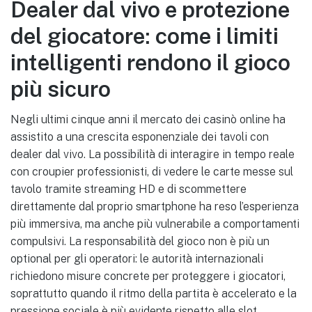
Dealer dal vivo e protezione
del giocatore: come i limiti
intelligenti rendono il gioco
più sicuro
Negli ultimi cinque anni il mercato dei casinò online ha
assistito a una crescita esponenziale dei tavoli con
dealer dal vivo. La possibilità di interagire in tempo reale
con croupier professionisti, di vedere le carte messe sul
tavolo tramite streaming HD e di scommettere
direttamente dal proprio smartphone ha reso l’esperienza
più immersiva, ma anche più vulnerabile a comportamenti
compulsivi. La responsabilità del gioco non è più un
optional per gli operatori: le autorità internazionali
richiedono misure concrete per proteggere i giocatori,
soprattutto quando il ritmo della partita è accelerato e la
pressione sociale è più evidente rispetto alle slot