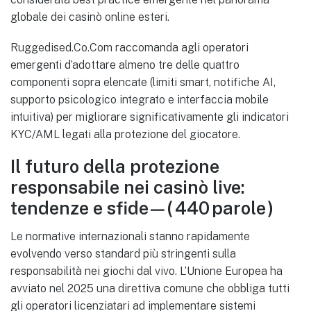
globale dei casinò online esteri.
Ruggedised.Co.Com raccomanda agli operatori
emergenti d’adottare almeno tre delle quattro
componenti sopra elencate (limiti smart, notifiche AI,
supporto psicologico integrato e interfaccia mobile
intuitiva) per migliorare significativamente gli indicatori
KYC/AML legati alla protezione del giocatore.
Il futuro della protezione
responsabile nei casinò live:
tendenze e sfide — ( 440 parole )
Le normative internazionali stanno rapidamente
evolvendo verso standard più stringenti sulla
responsabilità nei giochi dal vivo. L’Unione Europea ha
avviato nel 2025 una direttiva comune che obbliga tutti
gli operatori licenziatari ad implementare sistemi