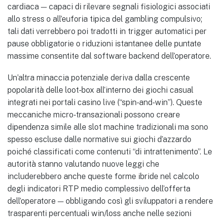
cardiaca — capaci di rilevare segnali fisiologici associati
allo stress o all’euforia tipica del gambling compulsivo;
tali dati verrebbero poi tradotti in trigger automatici per
pause obbligatorie o riduzioni istantanee delle puntate
massime consentite dal software backend dell’operatore.
Un’altra minaccia potenziale deriva dalla crescente
popolarità delle loot‑box all’interno dei giochi casual
integrati nei portali casino live (“spin‑and‑win”). Queste
meccaniche micro‑transazionali possono creare
dipendenza simile alle slot machine tradizionali ma sono
spesso escluse dalle normative sui giochi d’azzardo
poiché classificati come contenuti “di intrattenimento”. Le
autorità stanno valutando nuove leggi che
includerebbero anche queste forme ibride nel calcolo
degli indicatori RTP medio complessivo dell’offerta
dell’operatore — obbligando così gli sviluppatori a rendere
trasparenti percentuali win/loss anche nelle sezioni