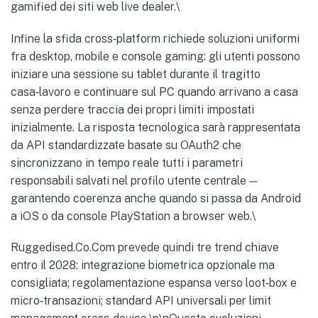
gamified dei siti web live dealer.\
Infine la sfida cross‑platform richiede soluzioni uniformi
fra desktop, mobile e console gaming: gli utenti possono
iniziare una sessione su tablet durante il tragitto
casa‑lavoro e continuare sul PC quando arrivano a casa
senza perdere traccia dei propri limiti impostati
inizialmente. La risposta tecnologica sarà rappresentata
da API standardizzate basate su OAuth2 che
sincronizzano in tempo reale tutti i parametri
responsabili salvati nel profilo utente centrale —
garantendo coerenza anche quando si passa da Android
a iOS o da console PlayStation a browser web.\
Ruggedised.Co.Com prevede quindi tre trend chiave
entro il 2028: integrazione biometrica opzionale ma
consigliata; regolamentazione espansa verso loot‑box e
micro‑transazioni; standard API universali per limit