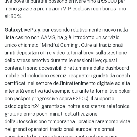
live dove le puntate possono arrivare fino a €5 000 per
mano grazie a promozioni VIP esclusivi con bonus fino
all’80 %.
GalaxyLivePlay
, pur essendo relativamente nuovo nella
lista casino non AAMS, ha già introdotto un servizio
unico chiamato “Mindful Gaming”. Oltre ai tradizionali
limiti depositari offre video tutorial brevi sulla gestione
dello stress emotivo durante le sessioni live; questi
contenuti sono accessibili direttamente dalla dashboard
mobile ed includono esercizi respiratori guidati da coach
certificati nel settore dell’intrattenimento digitale ad alta
intensità emotiva (ad esempio durante le tornei live poker
con jackpot progressive sopra €250k). Il supporto
psicologico h24 garantisce inoltre assistenza telefonica
gratuita entro pochi minuti dall’attivazione
dell’autoesclusione temporanea – pratica raramente vista
nei grandi operatori tradizionali europei ma ormai
considerata best practice emergente nel panorama