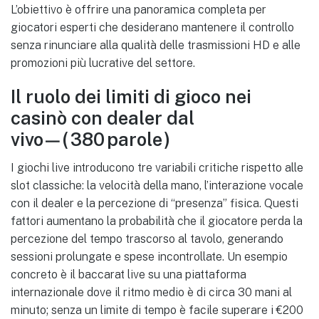
L’obiettivo è offrire una panoramica completa per
giocatori esperti che desiderano mantenere il controllo
senza rinunciare alla qualità delle trasmissioni HD e alle
promozioni più lucrative del settore.
Il ruolo dei limiti di gioco nei
casinò con dealer dal
vivo — ( 380 parole )
I giochi live introducono tre variabili critiche rispetto alle
slot classiche: la velocità della mano, l’interazione vocale
con il dealer e la percezione di “presenza” fisica. Questi
fattori aumentano la probabilità che il giocatore perda la
percezione del tempo trascorso al tavolo, generando
sessioni prolungate e spese incontrollate. Un esempio
concreto è il baccarat live su una piattaforma
internazionale dove il ritmo medio è di circa 30 mani al
minuto; senza un limite di tempo è facile superare i €200