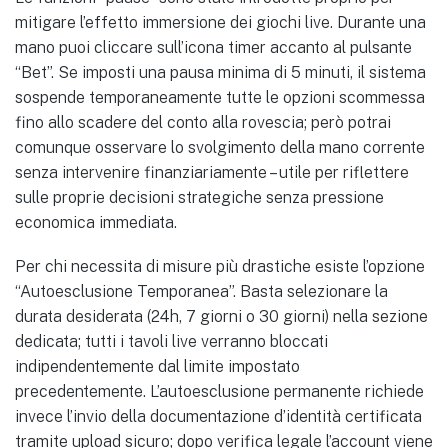
mitigare l’effetto immersione dei giochi live. Durante una
mano puoi cliccare sull’icona timer accanto al pulsante
“Bet”. Se imposti una pausa minima di 5 minuti, il sistema
sospende temporaneamente tutte le opzioni scommessa
fino allo scadere del conto alla rovescia; però potrai
comunque osservare lo svolgimento della mano corrente
senza intervenire finanziariamente – utile per riflettere
sulle proprie decisioni strategiche senza pressione
economica immediata.
Per chi necessita di misure più drastiche esiste l’opzione
“Autoesclusione Temporanea”. Basta selezionare la
durata desiderata (24h, 7 giorni o 30 giorni) nella sezione
dedicata; tutti i tavoli live verranno bloccati
indipendentemente dal limite impostato
precedentemente. L’autoesclusione permanente richiede
invece l’invio della documentazione d’identità certificata
tramite upload sicuro; dopo verifica legale l’account viene