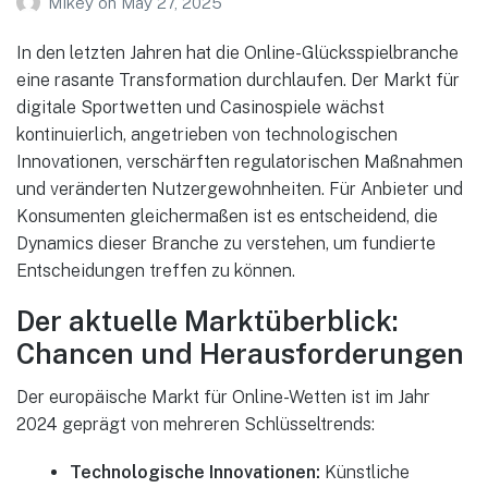
Mikey
on
May 27, 2025
In den letzten Jahren hat die Online-Glücksspielbranche
eine rasante Transformation durchlaufen. Der Markt für
digitale Sportwetten und Casinospiele wächst
kontinuierlich, angetrieben von technologischen
Innovationen, verschärften regulatorischen Maßnahmen
und veränderten Nutzergewohnheiten. Für Anbieter und
Konsumenten gleichermaßen ist es entscheidend, die
Dynamics dieser Branche zu verstehen, um fundierte
Entscheidungen treffen zu können.
Der aktuelle Marktüberblick:
Chancen und Herausforderungen
Der europäische Markt für Online-Wetten ist im Jahr
2024 geprägt von mehreren Schlüsseltrends:
Technologische Innovationen:
Künstliche