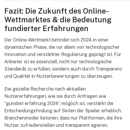
Fazit: Die Zukunft des Online-
Wettmarktes & die Bedeutung
fundierter Erfahrungen
Der Online-Wettmarkt befindet sich 2024 in einer
dynamischen Phase, die vor allem von technologischer
Innovation und verstärkter Regulierung geprägt ist. Für
Anbieter ist es essenziell, nicht nur technologische
Standards zu erfüllen, sondern auch durch Transparenz
und Qualität in Nutzerbewertungen zu überzeugen.
Die gezielte Recherche nach aktuellen
Nutzererfahrungen, wie sie durch Anfragen wie
“gunsbet erfahrung 2024”, möglich ist, verstärkt die
Entscheidungsfindung auf Seiten der Spieler erheblich.
Brancheninsider betonen, dass nur Plattformen, die ihre
Nutzer zufriedenstellen und transparent agieren,