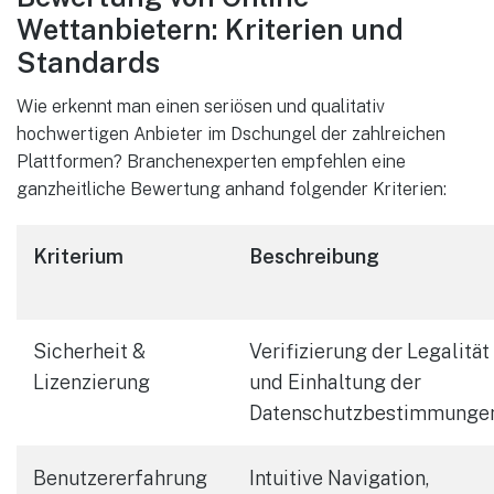
Wettanbietern: Kriterien und
Standards
Wie erkennt man einen seriösen und qualitativ
hochwertigen Anbieter im Dschungel der zahlreichen
Plattformen? Branchenexperten empfehlen eine
ganzheitliche Bewertung anhand folgender Kriterien:
Kriterium
Beschreibung
Sicherheit &
Verifizierung der Legalität
Lizenzierung
und Einhaltung der
Datenschutzbestimmunge
Benutzererfahrung
Intuitive Navigation,