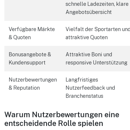
schnelle Ladezeiten, klare
Angebotsübersicht
Verfügbare Märkte
Vielfalt der Sportarten un
& Quoten
attraktive Quoten
Bonusangebote &
Attraktive Boni und
Kundensupport
responsive Unterstützung
Nutzerbewertungen
Langfristiges
& Reputation
Nutzerfeedback und
Branchenstatus
Warum Nutzerbewertungen eine
entscheidende Rolle spielen