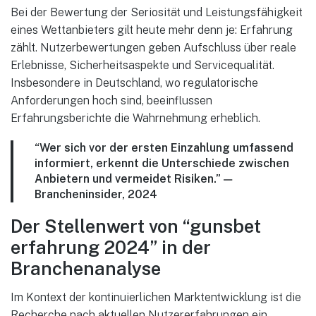
Bei der Bewertung der Seriosität und Leistungsfähigkeit
eines Wettanbieters gilt heute mehr denn je: Erfahrung
zählt. Nutzerbewertungen geben Aufschluss über reale
Erlebnisse, Sicherheitsaspekte und Servicequalität.
Insbesondere in Deutschland, wo regulatorische
Anforderungen hoch sind, beeinflussen
Erfahrungsberichte die Wahrnehmung erheblich.
“Wer sich vor der ersten Einzahlung umfassend
informiert, erkennt die Unterschiede zwischen
Anbietern und vermeidet Risiken.” —
Brancheninsider, 2024
Der Stellenwert von “gunsbet
erfahrung 2024” in der
Branchenanalyse
Im Kontext der kontinuierlichen Marktentwicklung ist die
Recherche nach aktuellen Nutzererfahrungen ein