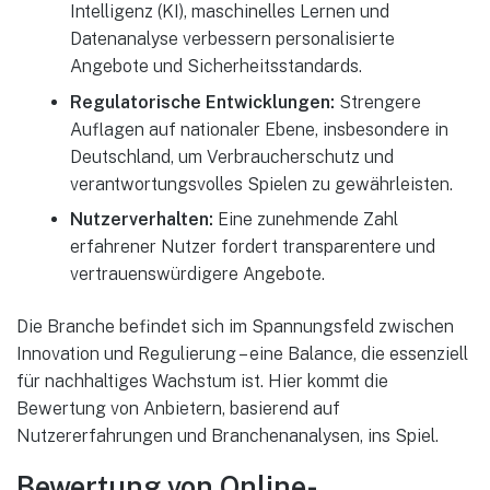
Intelligenz (KI), maschinelles Lernen und
Datenanalyse verbessern personalisierte
Angebote und Sicherheitsstandards.
Regulatorische Entwicklungen:
Strengere
Auflagen auf nationaler Ebene, insbesondere in
Deutschland, um Verbraucherschutz und
verantwortungsvolles Spielen zu gewährleisten.
Nutzerverhalten:
Eine zunehmende Zahl
erfahrener Nutzer fordert transparentere und
vertrauenswürdigere Angebote.
Die Branche befindet sich im Spannungsfeld zwischen
Innovation und Regulierung – eine Balance, die essenziell
für nachhaltiges Wachstum ist. Hier kommt die
Bewertung von Anbietern, basierend auf
Nutzererfahrungen und Branchenanalysen, ins Spiel.
Bewertung von Online-