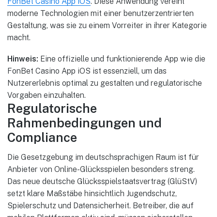
FonBet Casino App iOS
. Diese Anwendung vereint
moderne Technologien mit einer benutzerzentrierten
Gestaltung, was sie zu einem Vorreiter in ihrer Kategorie
macht.
Hinweis:
Eine offizielle und funktionierende App wie die
FonBet Casino App iOS ist essenziell, um das
Nutzererlebnis optimal zu gestalten und regulatorische
Vorgaben einzuhalten.
Regulatorische
Rahmenbedingungen und
Compliance
Die Gesetzgebung im deutschsprachigen Raum ist für
Anbieter von Online-Glücksspielen besonders streng.
Das neue deutsche Glücksspielstaatsvertrag (GlüStV)
setzt klare Maßstäbe hinsichtlich Jugendschutz,
Spielerschutz und Datensicherheit. Betreiber, die auf