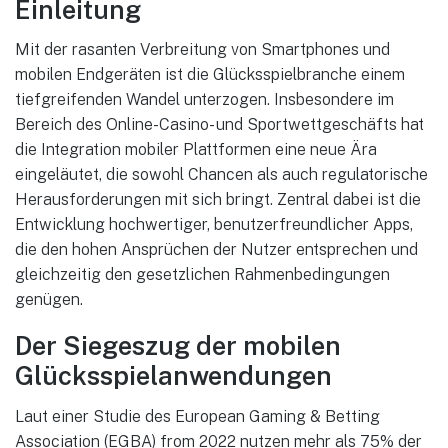
Einleitung
Mit der rasanten Verbreitung von Smartphones und
mobilen Endgeräten ist die Glücksspielbranche einem
tiefgreifenden Wandel unterzogen. Insbesondere im
Bereich des Online-Casino- und Sportwettgeschäfts hat
die Integration mobiler Plattformen eine neue Ära
eingeläutet, die sowohl Chancen als auch regulatorische
Herausforderungen mit sich bringt. Zentral dabei ist die
Entwicklung hochwertiger, benutzerfreundlicher Apps,
die den hohen Ansprüchen der Nutzer entsprechen und
gleichzeitig den gesetzlichen Rahmenbedingungen
genügen.
Der Siegeszug der mobilen
Glücksspielanwendungen
Laut einer Studie des European Gaming & Betting
Association (EGBA) from 2022 nutzen mehr als 75% der