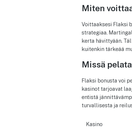
Miten voitta
Voittaaksesi Flaksi 
strategiaa. Martinga
kerta hävittyään. Täl
kuitenkin tärkeää mui
Missä pelata
Flaksi bonusta voi p
kasinot tarjoavat la
entistä jännittävämpä
turvallisesta ja rei
Kasino