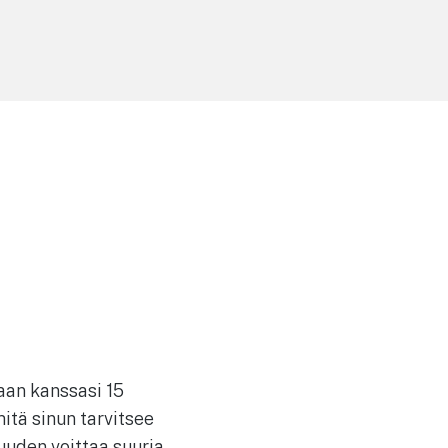
jaan kanssasi 15
itä sinun tarvitsee
suuden voittaa suuria