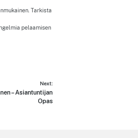
denmukainen. Tarkista
 ongelmia pelaamisen
Next:
nen – Asiantuntijan
Opas