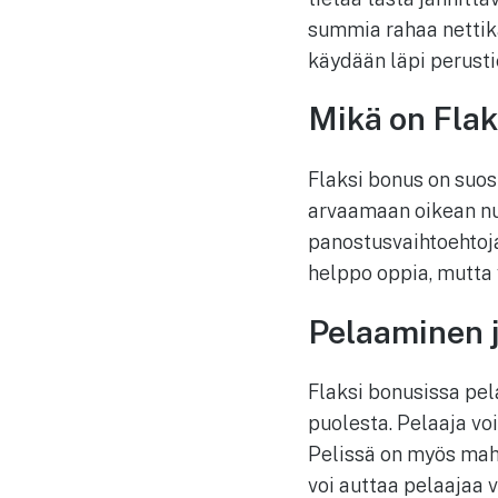
summia rahaa nettik
käydään läpi perusti
Mikä on Flak
Flaksi bonus on suosi
arvaamaan oikean num
panostusvaihtoehtoja,
helppo oppia, mutta 
Pelaaminen j
Flaksi bonusissa pel
puolesta. Pelaaja voi
Pelissä on myös mahd
voi auttaa pelaajaa