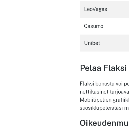
LeoVegas
Casumo
Unibet
Pelaa Flaksi 
Flaksi bonusta voi pe
nettikasinot tarjoava
Mobiilipelien grafii
suosikkipeleistäsi my
Oikeudenmuk