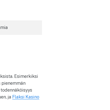
mmia
ksista. Esimerkiksi
ös pienemmän
n todennäköisyys
en, ja
Flaksi Kasino