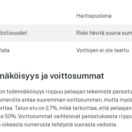
Haittapuolena
dollisuudet
Riski hävitä suuria su
lata
Voittojen ei ole taattu
näköisyys ja voittosummat
on todennäköisyys riippuu pelaajan tekemistä panostu
 numerolle antaa suuremman voittosumman, mutta my
ttaa. Talon etu on 2,7%, mikä tarkoittaa, että pelaaja
le 50%. Voittosummat vaihtelevat panostuksesta riippu
a oikeasta numerosta tehdystä suorasta vedosta.