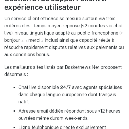
expérience utilisateur
Un service client efficace se mesure surtout via trois
critères clés : temps moyen réponse (<​2 minutes via chat
live), niveau linguistique adapté au public francophone («
bonjour », « merci » inclus) ainsi que capacité réelle à
résoudre rapidement disputes relatives aux paiements ou
aux conditions bonus.
Les meilleurs sites listés par Basketnews.Net proposent
désormais :
Chat live disponible
24/7
avec agents spécialisés
dans chaque langue européenne dont français
natif.
Adresse email dédiée répondant sous <​12 heures
ouvrées même durant week‑ends.
Ligne téléphonique directe exclusivement