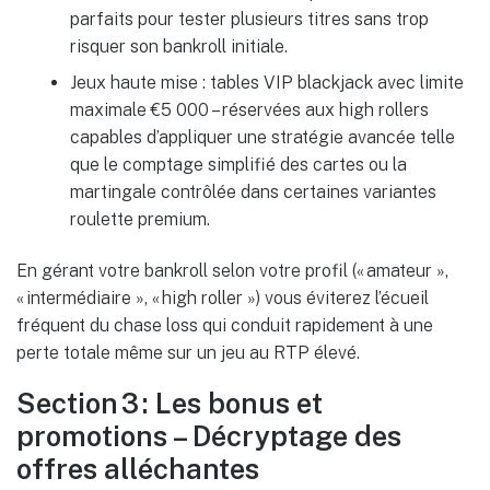
parfaits pour tester plusieurs titres sans trop
risquer son bankroll initiale.
Jeux haute mise : tables VIP blackjack avec limite
maximale €5 000 – réservées aux high rollers
capables d’appliquer une stratégie avancée telle
que le comptage simplifié des cartes ou la
martingale contrôlée dans certaines variantes
roulette premium.
En gérant votre bankroll selon votre profil (« amateur »,
« intermédiaire », « high roller ») vous éviterez l’écueil
fréquent du chase loss qui conduit rapidement à une
perte totale même sur un jeu au RTP élevé.
Section 3 : Les bonus et
promotions – Décryptage des
offres alléchantes