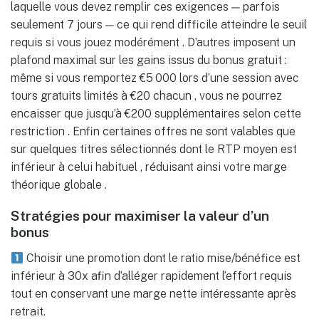
laquelle vous devez remplir ces exigences — parfois
seulement 7 jours — ce qui rend difficile atteindre le seuil
requis si vous jouez modérément . D’autres imposent un
plafond maximal sur les gains issus du bonus gratuit :
même si vous remportez €5 000 lors d’une session avec
tours gratuits limités à €20 chacun , vous ne pourrez
encaisser que jusqu’à €200 supplémentaires selon cette
restriction . Enfin certaines offres ne sont valables que
sur quelques titres sélectionnés dont le RTP moyen est
inférieur à celui habituel , réduisant ainsi votre marge
théorique globale .
Stratégies pour maximiser la valeur d’un
bonus
Choisir une promotion dont le ratio mise/bénéfice est
inférieur à 30x afin d’alléger rapidement l’effort requis
tout en conservant une marge nette intéressante après
retrait.