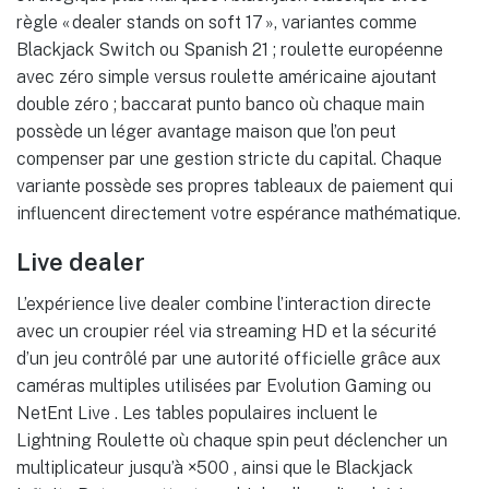
règle « dealer stands on soft 17 », variantes comme
Blackjack Switch ou Spanish 21 ; roulette européenne
avec zéro simple versus roulette américaine ajoutant
double zéro ; baccarat punto banco où chaque main
possède un léger avantage maison que l’on peut
compenser par une gestion stricte du capital. Chaque
variante possède ses propres tableaux de paiement qui
influencent directement votre espérance mathématique.​
Live dealer
L’expérience live dealer combine l’interaction directe
avec un croupier réel via streaming HD et la sécurité
d’un jeu contrôlé par une autorité officielle grâce aux
caméras multiples utilisées par Evolution Gaming ou
NetEnt Live . Les tables populaires incluent le
Lightning Roulette où chaque spin peut déclencher un
multiplicateur jusqu’à ×500 , ainsi que le Blackjack