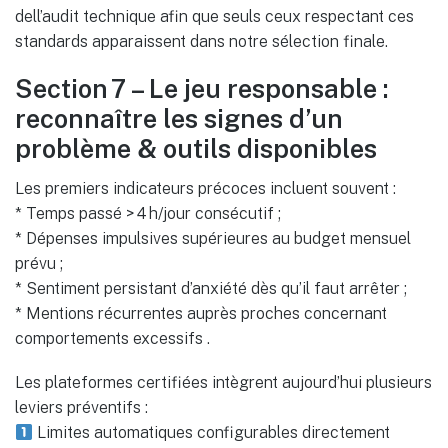
dell’audit technique afin que seuls ceux respectant ces
standards apparaissent dans notre sélection finale.
Section 7 – Le jeu responsable :
reconnaître les signes d’un
problème & outils disponibles
Les premiers indicateurs précoces incluent souvent :
* Temps passé > 4 h/jour consécutif ;
* Dépenses impulsives supérieures au budget mensuel
prévu ;
* Sentiment persistant d’anxiété dès qu’il faut arrêter ;
* Mentions récurrentes auprès proches concernant
comportements excessifs .
Les plateformes certifiées intègrent aujourd’hui plusieurs
leviers préventifs :
Limites automatiques configurables directement