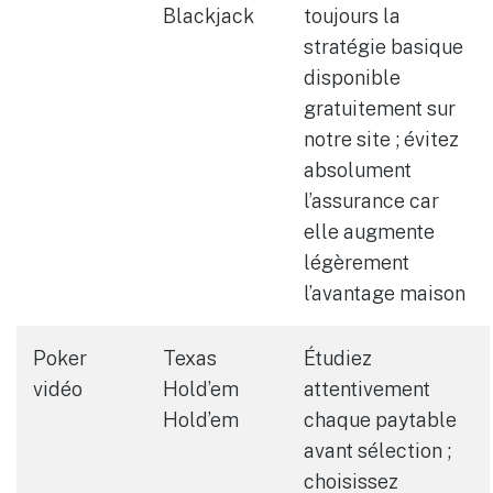
Blackjack
toujours la
stratégie basique
disponible
gratuitement sur
notre site ; évitez
absolument
l’assurance car
elle augmente
légèrement
l’avantage maison
Poker
Texas
Étudiez
vidéo
Hold’em
attentivement
Hold’em
chaque paytable
avant sélection ;
choisissez