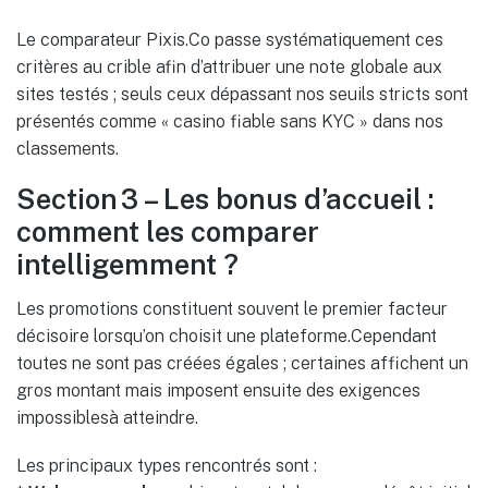
Le comparateur Pixis.Co passe systématiquement ces
critères au crible afin d’attribuer une note globale aux
sites testés ; seuls ceux dépassant nos seuils stricts sont
présentés comme « casino fiable sans KYC » dans nos
classements.
Section 3 – Les bonus d’accueil :
comment les comparer
intelligemment ?
Les promotions constituent souvent le premier facteur
décisoire lorsqu’on choisit une plateforme.Cependant
toutes ne sont pas créées égales ; certaines affichent un
gros montant mais imposent ensuite des exigences
impossiblesà atteindre.
Les principaux types rencontrés sont :