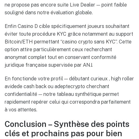
ne propose pas encore suite Live Dealer — point faible
souligné dans notre évaluation globale.
Enfin Casino D cible spécifiquement joueurs souhaitant
éviter toute procédure KYC grâce notamment au support
Bitcoin/ETH permettant “casino crypto sans KYC”. Cette
option attire particulièrement ceux recherchant
anonymat complet tout en conservant conformité
juridique française supervisée par ANJ.
En fonctionde votre profil — débutant curieux , high roller
avidede cash back ou adeptecrypto cherchant
confidentialité — notre tableau synthétique permet
rapidement repérer celui qui correspondra parfaitement
à vos attentes.
Conclusion – Synthèse des points
clés et prochains pas pour bien