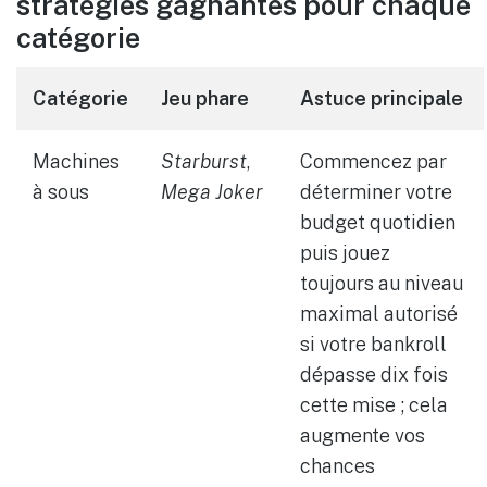
stratégies gagnantes pour chaque
catégorie
Catégorie
Jeu phare
Astuce principale
Machines
Starburst
,
Commencez par
à sous
Mega Joker
déterminer votre
budget quotidien
puis jouez
toujours au niveau
maximal autorisé
si votre bankroll
dépasse dix fois
cette mise ; cela
augmente vos
chances