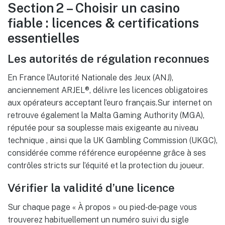
Section 2 – Choisir un casino
fiable : licences & certifications
essentielles
Les autorités de régulation reconnues
En France l’Autorité Nationale des Jeux (ANJ),
anciennement ARJEL®, délivre les licences obligatoires
aux opérateurs acceptant l’euro français.Sur internet on
retrouve également la Malta Gaming Authority (MGA),
réputée pour sa souplesse mais exigeante au niveau
technique , ainsi que la UK Gambling Commission (UKGC),
considérée comme référence européenne grâce à ses
contrôles stricts sur l’équité et la protection du joueur.
Vérifier la validité d’une licence
Sur chaque page « À propos » ou pied‑de‑page vous
trouverez habituellement un numéro suivi du sigle