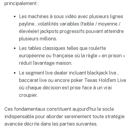
principalement :
Les machines à sous vidéo avec plusieurs lignes
payline , volatilités variables (faible / moyenne /
élevée)et jackpots progressifs pouvant atteindre
plusieurs millions.
Les tables classiques telles que roulette
européenne ou française où la règle « en prison »
réduit l’avantage maison.
Le segment live dealer incluant blackjack live ,
baccarat live ou encore poker Texas Hold’em Live
où chaque décision est prise face à un vrai
croupier.
Ces fondamentaux constituent aujourd’hui le socle
indispensable pour aborder sereinement toute stratégie
avancée décrite dans les parties suivantes.