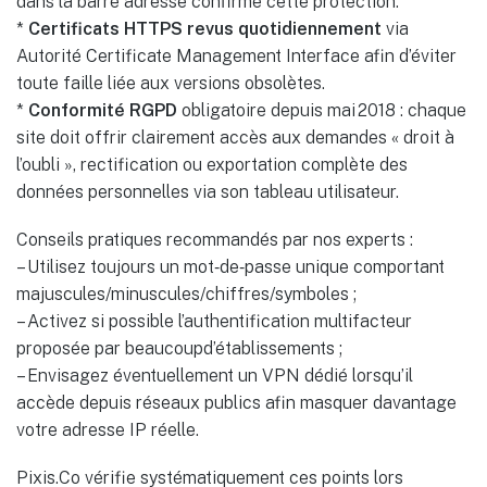
dans la barre adresse confirme cette protection.
*
Certificats HTTPS revus quotidiennement
via
Autorité Certificate Management Interface afin d’éviter
toute faille liée aux versions obsolètes.
*
Conformité RGPD
obligatoire depuis mai 2018 : chaque
site doit offrir clairement accès aux demandes « droit à
l’oubli », rectification ou exportation complète des
données personnelles via son tableau utilisateur.
Conseils pratiques recommandés par nos experts :
– Utilisez toujours un mot‑de‑passe unique comportant
majuscules/minuscules/chiffres/symboles ;
– Activez si possible l’authentification multifacteur
proposée par beaucoupd’établissements ;
– Envisagez éventuellement un VPN dédié lorsqu’il
accède depuis réseaux publics afin masquer davantage
votre adresse IP réelle.
Pixis.Co vérifie systématiquement ces points lors