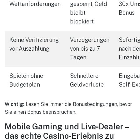
Wettanforderungen
gesperrt, Geld
30x Ums
bleibt
Bonus
blockiert
Keine Verifizierung
Verzögerungen
Soforti
vor Auszahlung
von bis zu 7
nach de
Tagen
Einzahl
Spielen ohne
Schnellere
Eingeba
Budgetplan
Geldverluste
Self‑Ex
Wichtig:
Lesen Sie immer die Bonusbedingungen, bevor
Sie einen Bonus beanspruchen.
Mobile Gaming und Live‑Dealer –
das echte Casino‑Erlebnis zu