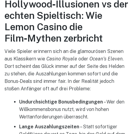
Hollywood‑Illusionen vs der
echten Spieltisch: Wie
Lemon Casino die
Film‑Mythen zerbricht
Viele Spieler erinnern sich an die glamourösen Szenen
aus Klassikern wie
Casino Royale
oder
Ocean’s Eleven
.
Dort scheint das Glück immer auf der Seite des Helden
zu stehen, die Auszahlungen kommen sofort und die
Bonus‑Deals sind immer fair. In der Realität jedoch
stoßen Anfänger oft auf drei Probleme:
Undurchsichtige Bonusbedingungen
– Wer den
Willkommensbonus nutzt, wird von hohen
Wettanforderungen überrascht.
Lange Auszahlungszeiten
– Statt sofortiger