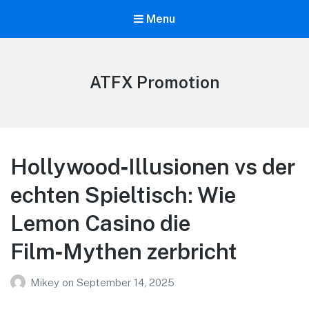
Menu
ATFX Promotion
Hollywood‑Illusionen vs der
echten Spieltisch: Wie
Lemon Casino die
Film‑Mythen zerbricht
Mikey
on
September 14, 2025