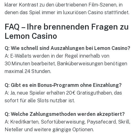
klarer Kontrast zu den übertriebenen Film‑Szenen, in
denen das Spiel immer im luxuriösen Casino stattfindet.
FAQ – Ihre brennenden Fragen zu
Lemon Casino
Q: Wie schnell sind Auszahlungen bei Lemon Casino?
A: E‑Wallets werden in der Regel innerhalb von
30 Minuten bearbeitet, Banküberweisungen benötigen
maximal 24 Stunden.
Q: Gibt es ein Bonus‑Programm ohne Einzahlung?
A: Ja, neue Spieler erhalten 20 € Gratisguthaben, das
sofort für alle Slots nutzbar ist.
Q: Welche Zahlungsmethoden werden akzeptiert?
A: Kreditkarten, Sofortüberweisung, Paysafecard, Skrill,
Neteller und weitere gängige Optionen.