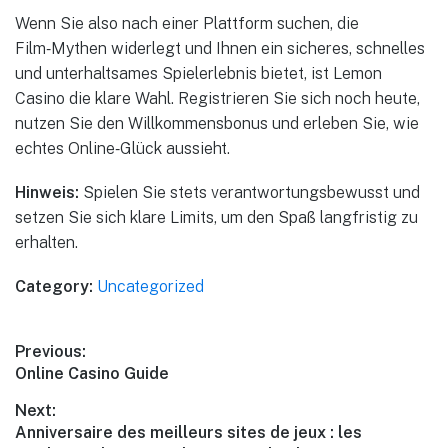
Wenn Sie also nach einer Plattform suchen, die
Film‑Mythen widerlegt und Ihnen ein sicheres, schnelles
und unterhaltsames Spielerlebnis bietet, ist Lemon
Casino die klare Wahl. Registrieren Sie sich noch heute,
nutzen Sie den Willkommensbonus und erleben Sie, wie
echtes Online‑Glück aussieht.
Hinweis:
Spielen Sie stets verantwortungsbewusst und
setzen Sie sich klare Limits, um den Spaß langfristig zu
erhalten.
Category:
Uncategorized
Previous:
Online Casino Guide
Next:
Anniversaire des meilleurs sites de jeux : les