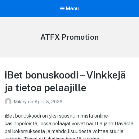
Menu
ATFX Promotion
iBet bonuskoodi – Vinkkejä
ja tietoa pelaajille
Mikey
on
April 8, 2026
iBet bonuskoodi on yksi suosituimmista online-
kasinopeleistä, jossa pelaajat voivat nauttia jännittävästä
pelikokemuksesta ja mahdollisuudesta voittaa suuria