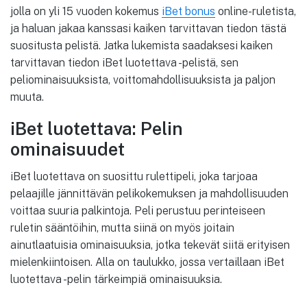
jolla on yli 15 vuoden kokemus
iBet bonus
online-ruletista,
ja haluan jakaa kanssasi kaiken tarvittavan tiedon tästä
suositusta pelistä. Jatka lukemista saadaksesi kaiken
tarvittavan tiedon iBet luotettava
-pelistä, sen
peliominaisuuksista, voittomahdollisuuksista ja paljon
muuta.
iBet luotettava: Pelin
ominaisuudet
iBet luotettava on suosittu rulettipeli, joka tarjoaa
pelaajille jännittävän pelikokemuksen ja mahdollisuuden
voittaa suuria palkintoja. Peli perustuu perinteiseen
ruletin sääntöihin, mutta siinä on myös joitain
ainutlaatuisia ominaisuuksia, jotka tekevät siitä erityisen
mielenkiintoisen. Alla on taulukko, jossa vertaillaan iBet
luotettava -pelin tärkeimpiä ominaisuuksia.