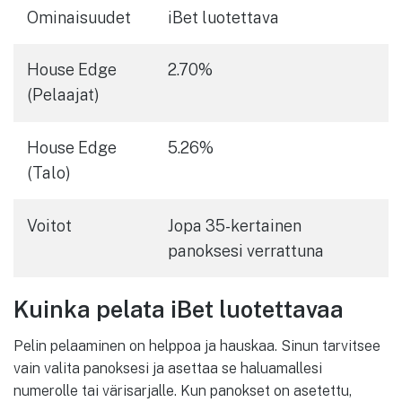
Ominaisuudet
iBet luotettava
House Edge
2.70%
(Pelaajat)
House Edge
5.26%
(Talo)
Voitot
Jopa 35-kertainen
panoksesi verrattuna
Kuinka pelata iBet luotettavaa
Pelin pelaaminen on helppoa ja hauskaa. Sinun tarvitsee
vain valita panoksesi ja asettaa se haluamallesi
numerolle tai värisarjalle. Kun panokset on asetettu,