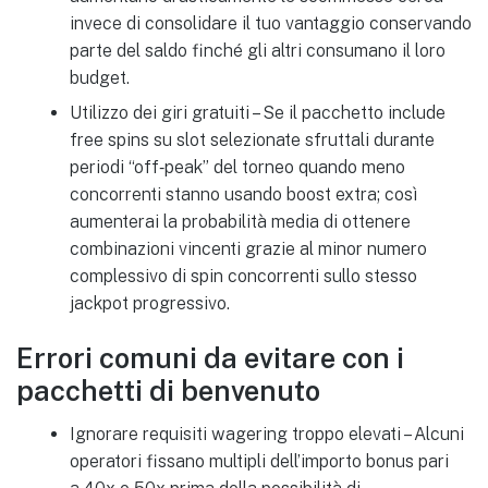
invece di consolidare il tuo vantaggio conservando
parte del saldo finché gli altri consumano il loro
budget.
Utilizzo dei giri gratuiti – Se il pacchetto include
free spins su slot selezionate sfruttali durante
periodi “off‑peak” del torneo quando meno
concorrenti stanno usando boost extra; così
aumenterai la probabilità media di ottenere
combinazioni vincenti grazie al minor numero
complessivo di spin concorrenti sullo stesso
jackpot progressivo.
Errori comuni da evitare con i
pacchetti di benvenuto
Ignorare requisiti wagering troppo elevati – Alcuni
operatori fissano multipli dell’importo bonus pari