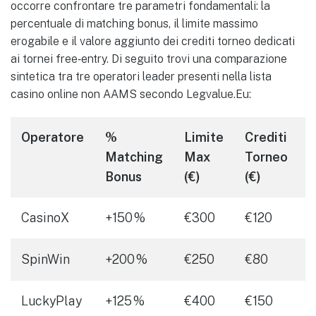
occorre confrontare tre parametri fondamentali: la
percentuale di matching bonus, il limite massimo
erogabile e il valore aggiunto dei crediti torneo dedicati
ai tornei free‑entry. Di seguito trovi una comparazione
sintetica tra tre operatori leader presenti nella lista
casino online non AAMS secondo Legvalue.Eu:
Operatore
%
Limite
Crediti
Matching
Max
Torneo
Bonus
(€)
(€)
CasinoX
+150 %
€300
€120
SpinWin
+200 %
€250
€80
LuckyPlay
+125 %
€400
€150