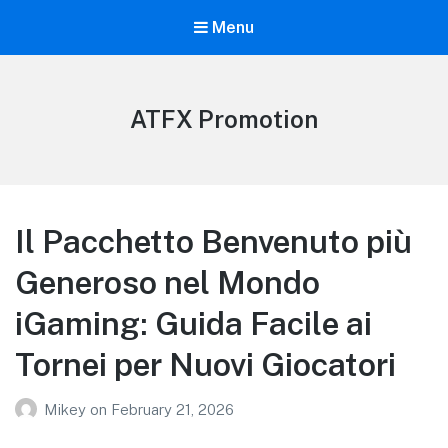
Menu
ATFX Promotion
Il Pacchetto Benvenuto più
Generoso nel Mondo
iGaming: Guida Facile ai
Tornei per Nuovi Giocatori
Mikey
on
February 21, 2026