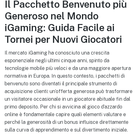
Il Pacchetto Benvenuto più
Generoso nel Mondo
iGaming: Guida Facile ai
Tornei per Nuovi Giocatori
Il mercato iGaming ha conosciuto una crescita
esponenziale negli ultimi cinque anni, spinto da
tecnologie mobile più veloci e da una maggiore apertura
normativa in Europa. In questo contesto, i pacchetti di
benvenuto sono diventati il principale strumento di
acquisizione clienti: un’offerta generosa può trasformare
un visitatore occasionale in un giocatore abituale fin dal
primo deposito. Per chi si avvicina al gioco d’azzardo
online è fondamentale capire quali elementi valutare e
perché la generosità di un bonus influisce direttamente
sulla curva di apprendimento e sul divertimento iniziale.