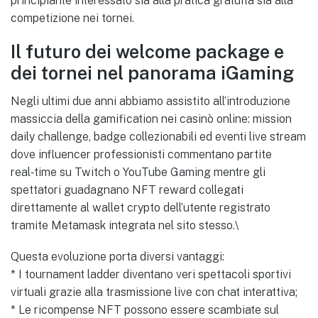
principiante interessato sia alla pratica gratuita sia alla
competizione nei tornei.
Il futuro dei welcome package e
dei tornei nel panorama iGaming
Negli ultimi due anni abbiamo assistito all’introduzione
massiccia della gamification nei casinò online: mission
daily challenge, badge collezionabili ed eventi live stream
dove influencer professionisti commentano partite
real‑time su Twitch o YouTube Gaming mentre gli
spettatori guadagnano NFT reward collegati
direttamente al wallet crypto dell’utente registrato
tramite Metamask integrata nel sito stesso.\
Questa evoluzione porta diversi vantaggi:
* I tournament ladder diventano veri spettacoli sportivi
virtuali grazie alla trasmissione live con chat interattiva;
* Le ricompense NFT possono essere scambiate sul