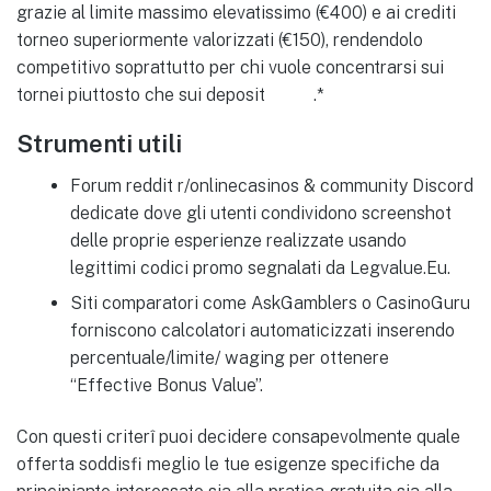
grazie al limite massimo elevatissimo (€400) e ai crediti
torneo superiormente valorizzati (€150), rendendolo
competitivo soprattutto per chi vuole concentrarsi sui
tornei piuttosto che sui deposit​​​​​​​​​​‌ ‌‌‌‌​​‌​​​‌‌​​‍​​​‌​​‏‏‏‏‏‏‎‎‎‎‎‎‎‪‪‪‪‪‪ ‮‮‮‮*.
Strumenti utili
Forum reddit r/onlinecasinos & community Discord
dedicate dove gli utenti condividono screenshot
delle proprie esperienze realizzate usando
legittimi codici promo segnalati da Legvalue.Eu.
Siti comparatori come AskGamblers o CasinoGuru
forniscono calcolatori automaticizzati inserendo
percentuale/limite/ waging per ottenere
“Effective Bonus Value”.
Con questi criterî puoi decidere consapevolmente quale
offerta soddisfi meglio le tue esigenze specifiche da