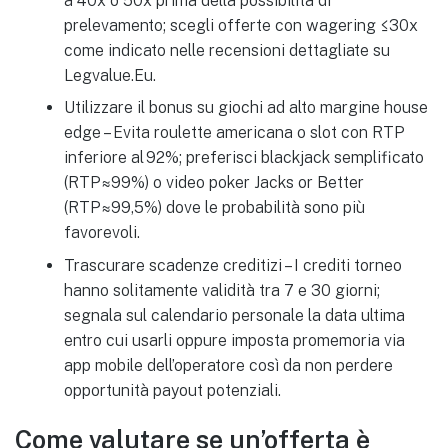
a 40x o 50x prima della possibilità di
prelevamento; scegli offerte con wagering ≤30x
come indicato nelle recensioni dettagliate su
Legvalue.Eu.
Utilizzare il bonus su giochi ad alto margine house
edge – Evita roulette americana o slot con RTP
inferiore al 92%; preferisci blackjack semplificato
(RTP≈99%) o video poker Jacks or Better
(RTP≈99,5%) dove le probabilità sono più
favorevoli.
Trascurare scadenze creditizi – I crediti torneo
hanno solitamente validità tra 7 e 30 giorni;
segnala sul calendario personale la data ultima
entro cui usarli oppure imposta promemoria via
app mobile dell’operatore così da non perdere
opportunità payout potenziali.
Come valutare se un’offerta è