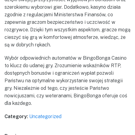
szerokiemu wyborowi gier. Dodatkowo, kasyno działa
zgodnie z regulacjami Ministerstwa Finansów, co
zapewnia graczom bezpieczeństwo i uczciwość w
rozgrywce. Dzięki tym wszystkim aspektom, gracze mogą
cieszyć się grą w komfortowej atmosferze, wiedząc, że
są w dobrych rękach.
Wybór odpowiednich automatów w BingoBonga Casino
to klucz do udanej gry. Zrozumienie wskaźników RTP,
dostępnych bonusów i ograniczeń wypłat pozwoli
Państwu na optymalne wykorzystanie swojej strategii
gry. Niezależnie od tego, czy jesteście Państwo
nowicjuszami, czy weteranami, BingoBonga oferuje coś
dla każdego.
Category:
Uncategorized