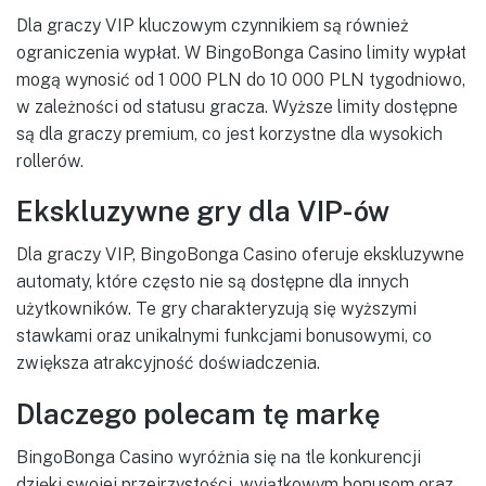
Dla graczy VIP kluczowym czynnikiem są również
ograniczenia wypłat. W BingoBonga Casino limity wypłat
mogą wynosić od 1 000 PLN do 10 000 PLN tygodniowo,
w zależności od statusu gracza. Wyższe limity dostępne
są dla graczy premium, co jest korzystne dla wysokich
rollerów.
Ekskluzywne gry dla VIP-ów
Dla graczy VIP, BingoBonga Casino oferuje ekskluzywne
automaty, które często nie są dostępne dla innych
użytkowników. Te gry charakteryzują się wyższymi
stawkami oraz unikalnymi funkcjami bonusowymi, co
zwiększa atrakcyjność doświadczenia.
Dlaczego polecam tę markę
BingoBonga Casino wyróżnia się na tle konkurencji
dzięki swojej przejrzystości, wyjątkowym bonusom oraz