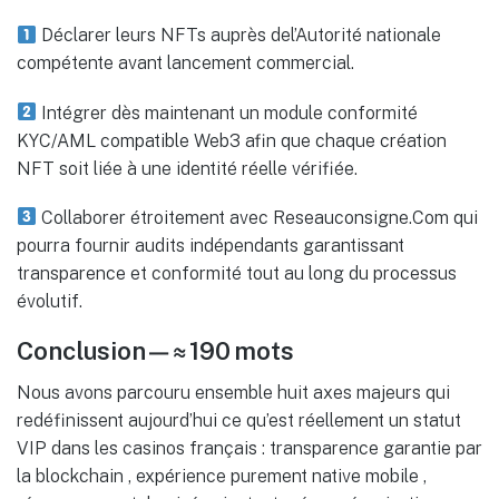
Déclarer leurs NFTs auprès del’Autorité nationale
compétente avant lancement commercial.
Intégrer dès maintenant un module conformité
KYC/AML compatible Web3 afin que chaque création
NFT soit liée à une identité réelle vérifiée.
Collaborer étroitement avec Reseauconsigne.Com qui
pourra fournir audits indépendants garantissant
transparence et conformité tout au long du processus
évolutif.
Conclusion — ≈ 190 mots
Nous avons parcouru ensemble huit axes majeurs qui
redéfinissent aujourd’hui ce qu’est réellement un statut
VIP dans les casinos français : transparence garantie par
la blockchain , expérience purement native mobile ,