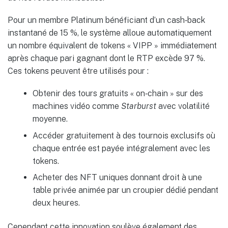
Pour un membre Platinum bénéficiant d’un cash‑back
instantané de 15 %, le système alloue automatiquement
un nombre équivalent de tokens « VIPP » immédiatement
après chaque pari gagnant dont le RTP excède 97 %.
Ces tokens peuvent être utilisés pour :
Obtenir des tours gratuits « on‑chain » sur des
machines vidéo comme
Starburst
avec volatilité
moyenne.
Accéder gratuitement à des tournois exclusifs où
chaque entrée est payée intégralement avec les
tokens.
Acheter des NFT uniques donnant droit à une
table privée animée par un croupier dédié pendant
deux heures.
Cependant cette innovation soulève également des