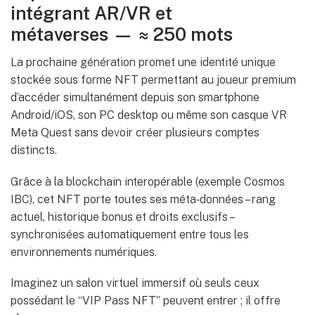
intégrant AR/VR et
métaverses — ≈ 250 mots
La prochaine génération promet une identité unique
stockée sous forme NFT permettant au joueur premium
d’accéder simultanément depuis son smartphone
Android/iOS, son PC desktop ou même son casque VR
Meta Quest sans devoir créer plusieurs comptes
distincts.
Grâce à la blockchain interopérable (exemple Cosmos
IBC), cet NFT porte toutes ses méta‑données – rang
actuel, historique bonus et droits exclusifs –
synchronisées automatiquement entre tous les
environnements numériques.
Imaginez un salon virtuel immersif où seuls ceux
possédant le “VIP Pass NFT” peuvent entrer ; il offre