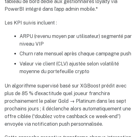
tableau de bord dédié aux gestionnaires loyalty via
PowerBI intégré dans l’app admin mobile.*
Les KPI suivis incluent :
ARPU (revenu moyen par utilisateur) segmenté par
niveau VIP
Churn rate mensuel après chaque campagne push
Valeur vie client (CLV) ajustée selon volatilité
moyenne du portefeuille crypto
Un algorithme supervisé basé sur XGBoost prédit avec
plus de 85 % d’exactitude quel joueur franchira
prochainement le palier Gold → Platinum dans les sept
prochains jours ; il déclenche alors automatiquement une
offre ciblée (“doublez votre cashback ce week‑end”)
envoyée via notification push personnalisée.