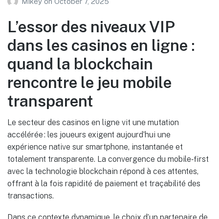
Mikey
on
October 7, 2025
L’essor des niveaux VIP
dans les casinos en ligne :
quand la blockchain
rencontre le jeu mobile
transparent
Le secteur des casinos en ligne vit une mutation
accélérée : les joueurs exigent aujourd’hui une
expérience native sur smartphone, instantanée et
totalement transparente. La convergence du mobile‑first
avec la technologie blockchain répond à ces attentes,
offrant à la fois rapidité de paiement et traçabilité des
transactions.
Dans ce contexte dynamique, le choix d’un partenaire de