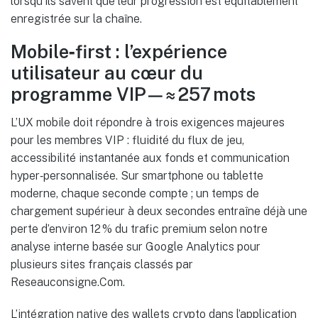
lorsqu’ils savent que leur progression est équitablement
enregistrée sur la chaîne.
Mobile‑first : l’expérience
utilisateur au cœur du
programme VIP — ≈ 257 mots
L’UX mobile doit répondre à trois exigences majeures
pour les membres VIP : fluidité du flux de jeu,
accessibilité instantanée aux fonds et communication
hyper‑personnalisée. Sur smartphone ou tablette
moderne, chaque seconde compte ; un temps de
chargement supérieur à deux secondes entraîne déjà une
perte d’environ 12 % du trafic premium selon notre
analyse interne basée sur Google Analytics pour
plusieurs sites français classés par
Reseauconsigne.Com.
L’intégration native des wallets crypto dans l’application