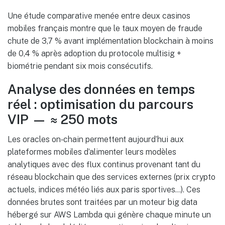
Une étude comparative menée entre deux casinos
mobiles français montre que le taux moyen de fraude
chute de 3,7 % avant implémentation blockchain à moins
de 0,4 % après adoption du protocole multisig +
biométrie pendant six mois consécutifs.
Analyse des données en temps
réel : optimisation du parcours
VIP — ≈ 250 mots
Les oracles on‑chain permettent aujourd’hui aux
plateformes mobiles d’alimenter leurs modèles
analytiques avec des flux continus provenant tant du
réseau blockchain que des services externes (prix crypto
actuels, indices météo liés aux paris sportives…). Ces
données brutes sont traitées par un moteur big data
hébergé sur AWS Lambda qui génère chaque minute un