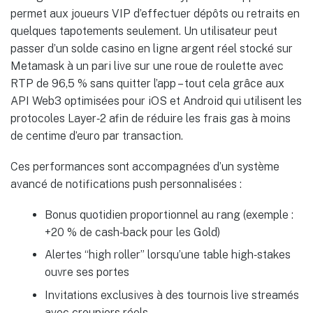
permet aux joueurs VIP d’effectuer dépôts ou retraits en
quelques tapotements seulement. Un utilisateur peut
passer d’un solde casino en ligne argent réel stocké sur
Metamask à un pari live sur une roue de roulette avec
RTP de 96,5 % sans quitter l’app – tout cela grâce aux
API Web3 optimisées pour iOS et Android qui utilisent les
protocoles Layer‑2 afin de réduire les frais gas à moins
de centime d’euro par transaction.
Ces performances sont accompagnées d’un système
avancé de notifications push personnalisées :
Bonus quotidien proportionnel au rang (exemple :
+20 % de cash‑back pour les Gold)
Alertes “high roller” lorsqu’une table high‑stakes
ouvre ses portes
Invitations exclusives à des tournois live streamés
avec croupiers réels