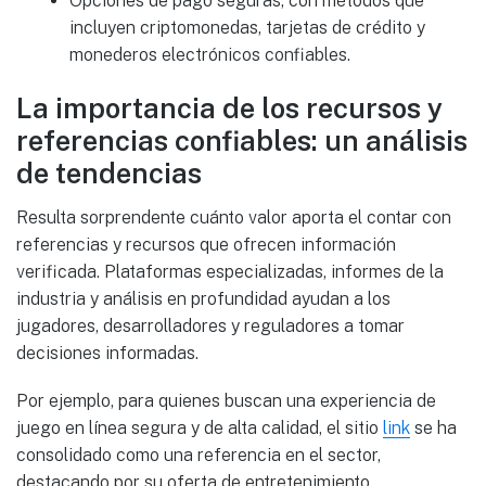
Opciones de pago seguras, con métodos que
incluyen criptomonedas, tarjetas de crédito y
monederos electrónicos confiables.
La importancia de los recursos y
referencias confiables: un análisis
de tendencias
Resulta sorprendente cuánto valor aporta el contar con
referencias y recursos que ofrecen información
verificada. Plataformas especializadas, informes de la
industria y análisis en profundidad ayudan a los
jugadores, desarrolladores y reguladores a tomar
decisiones informadas.
Por ejemplo, para quienes buscan una experiencia de
juego en línea segura y de alta calidad, el sitio
link
se ha
consolidado como una referencia en el sector,
destacando por su oferta de entretenimiento