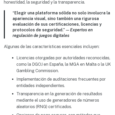
honestidad, la seguridad y la transparencia.
“Elegir una plataforma sólida no solo involucra la
apariencia visual, sino también una rigurosa
evaluación de sus certificaciones, licencias y
protocolos de seguridad.” —
Expertos en
regulación de juegos digitales
Algunas de las características esenciales incluyen:
Licencias otorgadas por autoridades reconocidas,
como la DGOJ en España, la MGA en Malta o la UK
Gambling Commission.
Implementación de auditaciones frecuentes por
entidades independientes.
Transparencia en la generación de resultados
mediante el uso de generadores de números
aleatorios (RNG) certificados.