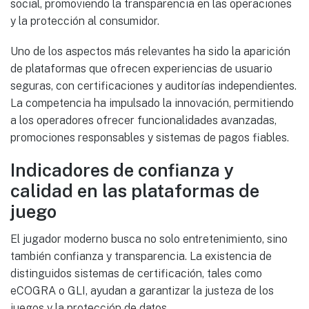
social, promoviendo la transparencia en las operaciones
y la protección al consumidor.
Uno de los aspectos más relevantes ha sido la aparición
de plataformas que ofrecen experiencias de usuario
seguras, con certificaciones y auditorías independientes.
La competencia ha impulsado la innovación, permitiendo
a los operadores ofrecer funcionalidades avanzadas,
promociones responsables y sistemas de pagos fiables.
Indicadores de confianza y
calidad en las plataformas de
juego
El jugador moderno busca no solo entretenimiento, sino
también confianza y transparencia. La existencia de
distinguidos sistemas de certificación, tales como
eCOGRA o GLI, ayudan a garantizar la justeza de los
juegos y la protección de datos.