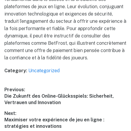
plateformes de jeux en ligne. Leur évolution, conjuguant
innovation technologique et exigences de sécurité,
traduit l’engagement du secteur à offrir une expérience à
la fois performante et fiable. Pour approfondir cette
dynamique, il peut être instructif de consulter des
plateformes comme BetFrost, qui illustrent concrètement
comment une offre de paiement bien pensée contribue à
la confiance et à la fidélité des joueurs.
Category:
Uncategorized
Previous:
Die Zukunft des Online-Glücksspiels: Sicherheit,
Vertrauen und Innovation
Next:
Maximiser votre expérience de jeu en ligne :
stratégies et innovations