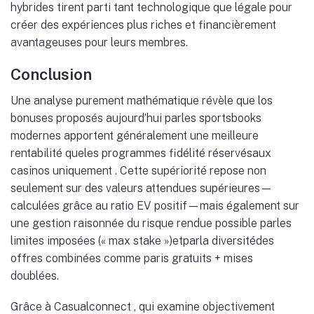
hybrides tirent parti tant technologique que légale pour
créer des expériences plus riches et financièrement
avantageuses pour leurs membres.
Conclusion
Une analyse purement mathématique révèle que los
bonuses proposés aujourd’hui parles sportsbooks
modernes apportent généralement une meilleure
rentabilité queles programmes fidélité réservésaux
casinos uniquement . Cette supériorité repose non
seulement sur des valeurs attendues supérieures—
calculées grâce au ratio EV positif—mais également sur
une gestion raisonnée du risque rendue possible parles
limites imposées (« max stake »)etparla diversitédes
offres combinées comme paris gratuits + mises
doublées.
Grâce à Casualconnect , qui examine objectivement