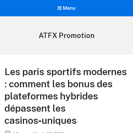
Menu
ATFX Promotion
Les paris sportifs modernes
: comment les bonus des
plateformes hybrides
dépassent les
casinos‑uniques