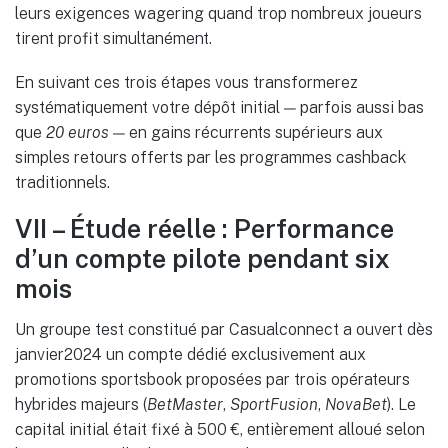
leurs exigences wagering quand trop nombreux joueurs
tirent profit simultanément.
En suivant ces trois étapes vous transformerez
systématiquement votre dépôt initial — parfois aussi bas
que
20 euros
— en gains récurrents supérieurs aux
simples retours offerts par les programmes cashback
traditionnels.
VII – Étude réelle : Performance
d’un compte pilote pendant six
mois
Un groupe test constitué par Casualconnect a ouvert dès
janvier2024 un compte dédié exclusivement aux
promotions sportsbook proposées par trois opérateurs
hybrides majeurs (
BetMaster
,
SportFusion
,
NovaBet
). Le
capital initial était fixé à 500 €, entièrement alloué selon