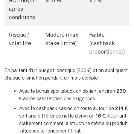
ROI moyen
≈ 15 %
≈ 7 %
après
conditions
Risque /
Modéré (max
Faible
volatilité
stake limité)
(cashback
proportionnel)
En partant d’un budget identique (200 €) et en appliquant
chaque promotion pendant un mois complet :
Avec le bonus sportsbook on obtient environ
230
€
après satisfaction des exigences.
Avec le cashback casino on reste autour de
214 €
,
soit une différence nette d’environ
16 €
, illustrant
clairement comment la structure même du produit
influence le rendement final.