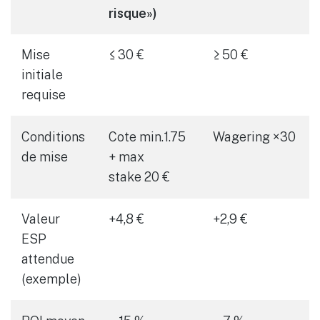
risque»)
Mise
≤ 30 €
≥ 50 €
initiale
requise
Conditions
Cote min.1.75
Wagering ×30
de mise
+ max
stake 20 €
Valeur
+4,8 €
+2,9 €
ESP
attendue
(exemple)