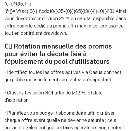
(p=0{·}35)) →
(f^{
}= \frac{(3{-}1)\cdot0{·}35-{0}{·}65}{(3{-}1)}≈0{·}23.) Ainsi
vous devez miser environ
23 %
du capital disponible dans
votre compte dédié au promo afin maximiser croissance
tout en contrôlant drawdown.
C️⃣ Rotation mensuelle des promos
pour éviter la décote liée à
l’épuisement du pool d’utilisateurs
• Identifiez toutes les offres actives via Casualconnect
qui publie mensuellement son tableau récapitulatif.
• Classez‑les selon ROI attendu (>12 %) et date
d’expiration.
• Planifiez votre budget hebdomadaire afin d’utiliser
chaque offre avant qu’elle ne devienne saturée ; cela
prévient également que certains opérateurs augmentent