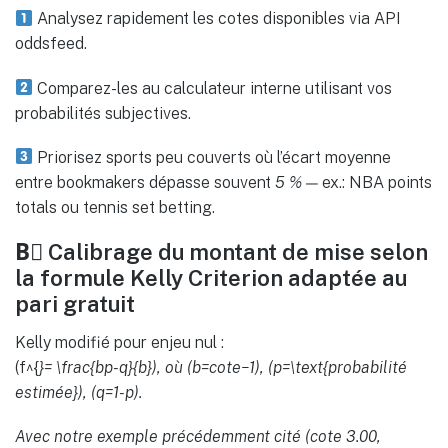
Analysez rapidement les cotes disponibles via API
oddsfeed.
Comparez-les au calculateur interne utilisant vos
probabilités subjectives.
Priorisez sports peu couverts où l’écart moyenne
entre bookmakers dépasse souvent
5 %
— ex.: NBA points
totals ou tennis set betting.
B️⃣ Calibrage du montant de mise selon
la formule Kelly Criterion adaptée au
pari gratuit
Kelly modifié pour enjeu nul :
(f^{
}= \frac{bp-q}{b}), où (b=cote−1), (p=\text{probabilité
estimée}), (q=1-p).
Avec notre exemple précédemment cité (cote 3.00,