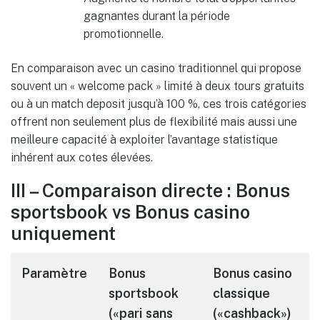
gagnantes durant la période
promotionnelle.
En comparaison avec un casino traditionnel qui propose
souvent un « welcome pack » limité à deux tours gratuits
ou à un match deposit jusqu’à 100 %, ces trois catégories
offrent non seulement plus de flexibilité mais aussi une
meilleure capacité à exploiter l’avantage statistique
inhérent aux cotes élevées.
III – Comparaison directe : Bonus
sportsbook vs Bonus casino
uniquement
Paramètre
Bonus
Bonus casino
sportsbook
classique
(«pari sans
(«cashback»)