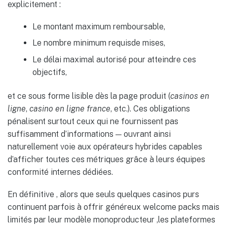
explicitement :
Le montant maximum remboursable,
Le nombre minimum requisde mises,
Le délai maximal autorisé pour atteindre ces
objectifs,
et ce sous forme lisible dès la page produit (
casinos en
ligne
,
casino en ligne france
, etc.). Ces obligations
pénalisent surtout ceux qui ne fournissent pas
suffisamment d’informations — ouvrant ainsi
naturellement voie aux opérateurs hybrides capables
d’afficher toutes ces métriques grâce à leurs équipes
conformité internes dédiées.
En définitive , alors que seuls quelques casinos purs
continuent parfois à offrir généreux welcome packs mais
limités par leur modèle monoproducteur ,les plateformes