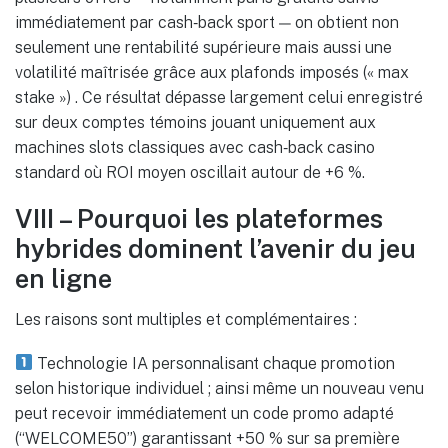
immédiatement par cash‑back sport — on obtient non
seulement une rentabilité supérieure mais aussi une
volatilité maîtrisée grâce aux plafonds imposés (« max
stake ») . Ce résultat dépasse largement celui enregistré
sur deux comptes témoins jouant uniquement aux
machines slots classiques avec cash‑back casino
standard où ROI moyen oscillait autour de +6 %.
VIII – Pourquoi les plateformes
hybrides dominent l’avenir du jeu
en ligne
Les raisons sont multiples et complémentaires :
Technologie IA personnalisant chaque promotion
selon historique individuel ; ainsi même un nouveau venu
peut recevoir immédiatement un code promo adapté
(“WELCOME50”) garantissant +50 % sur sa première