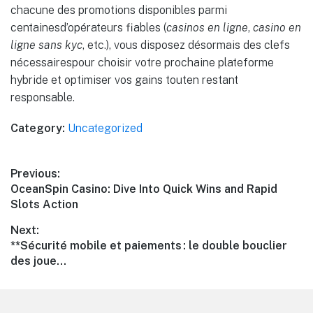
chacune des promotions disponibles parmi
centainesd’opérateurs fiables (
casinos en ligne
,
casino en
ligne sans kyc
, etc.), vous disposez désormais des clefs
nécessairespour choisir votre prochaine plateforme
hybride et optimiser vos gains touten restant
responsable.
Category:
Uncategorized
Previous:
OceanSpin Casino: Dive Into Quick Wins and Rapid
Slots Action
Next:
**Sécurité mobile et paiements : le double bouclier
des joue…