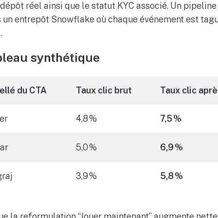
dépôt réel ainsi que le statut KYC associé. Un pipelin
s un entrepôt Snowflake où chaque événement est tag
.
ableau synthétique
ellé du CTA
Taux clic brut
Taux clic apr
er
4,8 %
7,5 %
ar
5,0 %
6,9 %
raj
3,9 %
5,8 %
ue la reformulation “Jouer maintenant” augmente nett