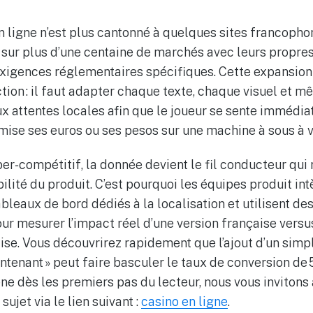
en ligne n’est plus cantonné à quelques sites francoph
ui sur plus d’une centaine de marchés avec leurs propre
 exigences réglementaires spécifiques. Cette expansion
tion : il faut adapter chaque texte, chaque visuel et 
aux attentes locales afin que le joueur se sente immédi
 mise ses euros ou ses pesos sur une machine à sous à vo
r‐compétitif, la donnée devient le fil conducteur qui r
abilité du produit. C’est pourquoi les équipes produit in
bleaux de bord dédiés à la localisation et utilisent des
 mesurer l’impact réel d’une version française versu
se. Vous découvrirez rapidement que l’ajout d’un simp
ntenant » peut faire basculer le taux de conversion de 5
ne dès les premiers pas du lecteur, nous vous invitons 
ujet via le lien suivant :
casino en ligne
.