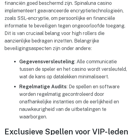
financiën goed beschermd zijn. Spinaluna casino
implementeert geavanceerde encryptietechnologieën,
zoals SSL-encryptie, om persoonlijke en financiële
informatie te beveiligen tegen ongeoorloofde toegang.
Dit is van cruciaal belang voor high rollers die
aanzienlijke bedragen inzetten. Belangrijke
beveiligingsaspecten zijn onder andere:
Gegevensversleuteling
: Alle communicatie
tussen de speler en het casino wordt versleuteld,
wat de kans op datalekken minimaliseert.
Regelmatige Audits
: De spellen en software
worden regelmatig gecontroleerd door
onafhankelijke instanties om de eerlijkheid en
nauwkeurigheid van de uitbetalingen te
waarborgen.
Exclusieve Spellen voor VIP-leden