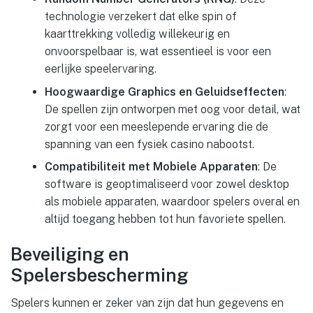
technologie verzekert dat elke spin of
kaarttrekking volledig willekeurig en
onvoorspelbaar is, wat essentieel is voor een
eerlijke speelervaring.
Hoogwaardige Graphics en Geluidseffecten
:
De spellen zijn ontworpen met oog voor detail, wat
zorgt voor een meeslepende ervaring die de
spanning van een fysiek casino nabootst.
Compatibiliteit met Mobiele Apparaten
: De
software is geoptimaliseerd voor zowel desktop
als mobiele apparaten, waardoor spelers overal en
altijd toegang hebben tot hun favoriete spellen.
Beveiliging en
Spelersbescherming
Spelers kunnen er zeker van zijn dat hun gegevens en