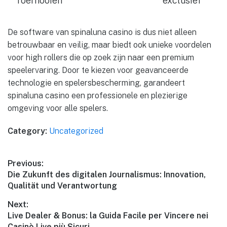
Toernooien
exclusief
De software van spinaluna casino is dus niet alleen
betrouwbaar en veilig, maar biedt ook unieke voordelen
voor high rollers die op zoek zijn naar een premium
speelervaring. Door te kiezen voor geavanceerde
technologie en spelersbescherming, garandeert
spinaluna casino een professionele en plezierige
omgeving voor alle spelers.
Category:
Uncategorized
Previous:
Die Zukunft des digitalen Journalismus: Innovation,
Qualität und Verantwortung
Next:
Live Dealer & Bonus: la Guida Facile per Vincere nei
Casinò Live più Sicuri