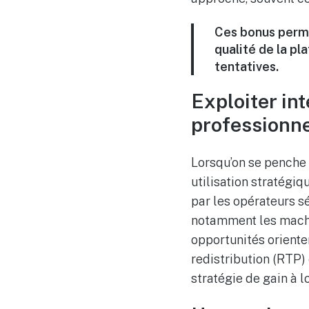
Ces bonus perme
qualité de la pl
tentatives.
Exploiter in
professionne
Lorsqu’on se penche 
utilisation stratégi
par les opérateurs sé
notamment les machi
opportunités orienten
redistribution (RTP) 
stratégie de gain à l