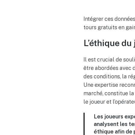
Intégrer ces données
tours gratuits en gai
L’éthique du 
Il est crucial de sou
être abordées avec d
des conditions, la r
Une expertise recon
marché, constitue la
le joueur et l’opérate
Les joueurs expe
analysent les te
éthique afin de 