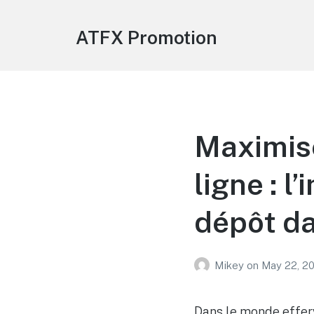
ATFX Promotion
Maximise
ligne : 
dépôt da
Mikey
on
May 22, 2
Dans le monde efferve