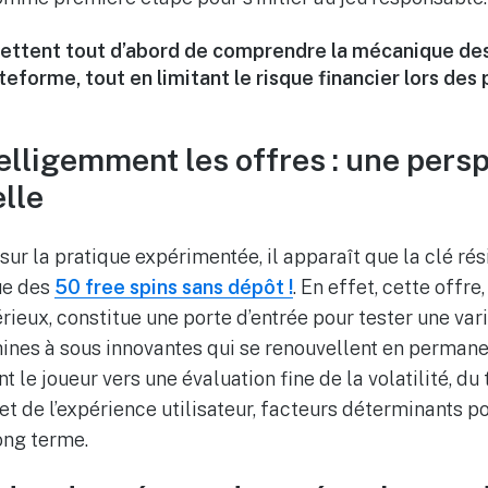
ttent tout d’abord de comprendre la mécanique des j
ateforme, tout en limitant le risque financier lors des
telligemment les offres : une pers
lle
sur la pratique expérimentée, il apparaît que la clé ré
que des
50 free spins sans dépôt !
. En effet, cette offr
rieux, constitue une porte d’entrée pour tester une vari
nes à sous innovantes qui se renouvellent en permane
t le joueur vers une évaluation fine de la volatilité, du
et de l’expérience utilisateur, facteurs déterminants po
ong terme.