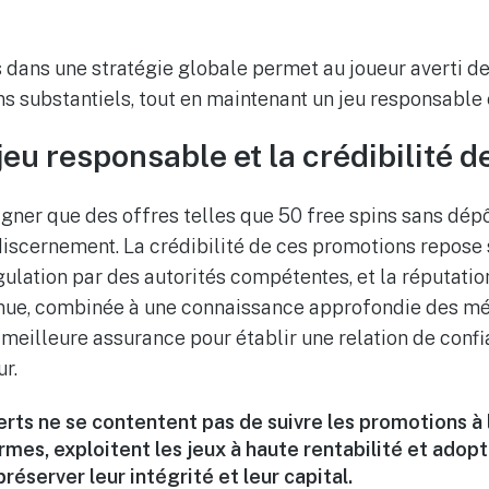
 dans une stratégie globale permet au joueur averti d
ns substantiels, tout en maintenant un jeu responsable 
jeu responsable et la crédibilité 
ligner que des offres telles que 50 free spins sans dépô
iscernement. La crédibilité de ces promotions repose 
égulation par des autorités compétentes, et la réputati
nue, combinée à une connaissance approfondie des m
 meilleure assurance pour établir une relation de conf
ur.
rts ne se contentent pas de suivre les promotions à l
rmes, exploitent les jeux à haute rentabilité et ado
préserver leur intégrité et leur capital.