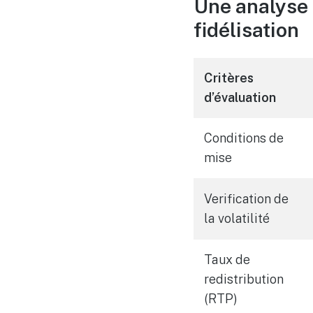
Une analyse
fidélisation
Critères
d’évaluation
Conditions de
mise
Verification de
la volatilité
Taux de
redistribution
(RTP)