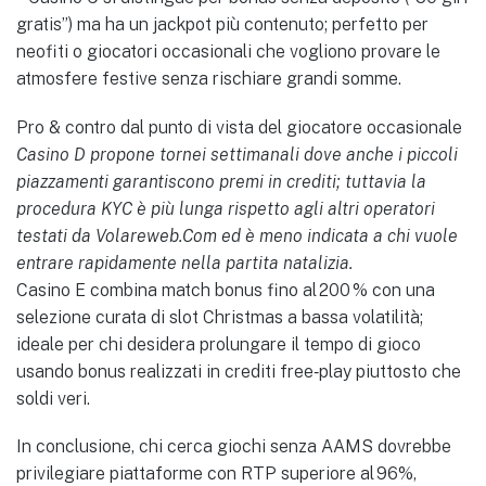
gratis”) ma ha un jackpot più contenuto; perfetto per
neofiti o giocatori occasionali che vogliono provare le
atmosfere festive senza rischiare grandi somme.
Pro & contro dal punto di vista del giocatore occasionale
Casino D propone tornei settimanali dove anche i piccoli
piazzamenti garantiscono premi in crediti; tuttavia la
procedura KYC è più lunga rispetto agli altri operatori
testati da Volareweb.Com ed è meno indicata a chi vuole
entrare rapidamente nella partita natalizia.
Casino E combina match bonus fino al 200 % con una
selezione curata di slot Christmas a bassa volatilità;
ideale per chi desidera prolungare il tempo di gioco
usando bonus realizzati in crediti free‑play piuttosto che
soldi veri.
In conclusione, chi cerca giochi senza AAMS dovrebbe
privilegiare piattaforme con RTP superiore al 96%,