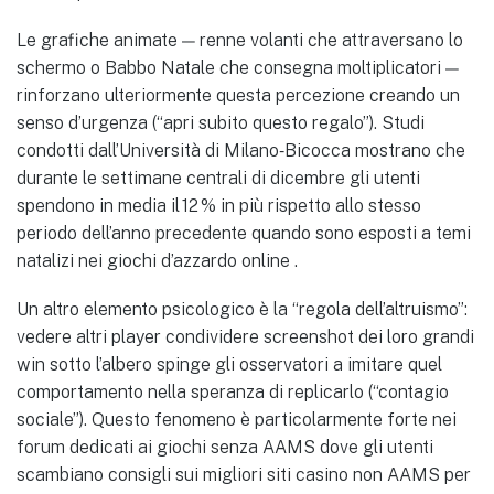
Le grafiche animate — renne volanti che attraversano lo
schermo o Babbo Natale che consegna moltiplicatori —
rinforzano ulteriormente questa percezione creando un
senso d’urgenza (“apri subito questo regalo”). Studi
condotti dall’Università di Milano‑Bicocca mostrano che
durante le settimane centrali di dicembre gli utenti
spendono in media il 12 % in più rispetto allo stesso
periodo dell’anno precedente quando sono esposti a temi
natalizi nei giochi d’azzardo online .
Un altro elemento psicologico è la “regola dell’altruismo”:
vedere altri player condividere screenshot dei loro grandi
win sotto l’albero spinge gli osservatori a imitare quel
comportamento nella speranza di replicarlo (“contagio
sociale”). Questo fenomeno è particolarmente forte nei
forum dedicati ai giochi senza AAMS dove gli utenti
scambiano consigli sui migliori siti casino non AAMS per