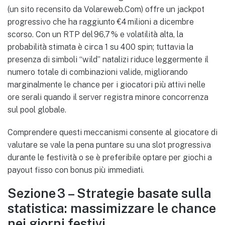
(un sito recensito da Volareweb.Com) offre un jackpot
progressivo che ha raggiunto €4 milioni a dicembre
scorso. Con un RTP del 96,7 % e volatilità alta, la
probabilità stimata è circa 1 su 400 spin; tuttavia la
presenza di simboli “wild” natalizi riduce leggermente il
numero totale di combinazioni valide, migliorando
marginalmente le chance per i giocatori più attivi nelle
ore serali quando il server registra minore concorrenza
sul pool globale.
Comprendere questi meccanismi consente al giocatore di
valutare se vale la pena puntare su una slot progressiva
durante le festività o se è preferibile optare per giochi a
payout fisso con bonus più immediati.
Sezione 3 – Strategie basate sulla
statistica: massimizzare le chance
nei giorni festivi