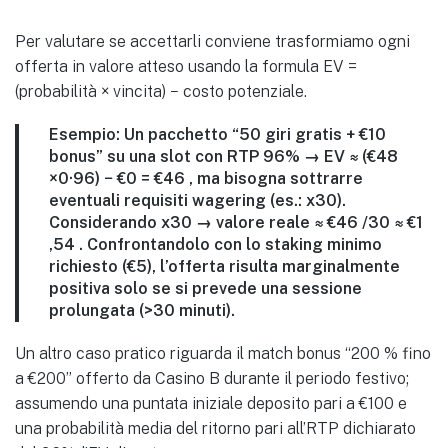
Per valutare se accettarli conviene trasformiamo ogni
offerta in valore atteso usando la formula EV =
(probabilità × vincita) − costo potenziale.
Esempio: Un pacchetto “50 giri gratis + €10
bonus” su una slot con RTP 96% → EV ≈ (€48
×0·96) − €0 = €46 , ma bisogna sottrarre
eventuali requisiti wagering (es.: x30).
Considerando x30 → valore reale ≈ €46 /30 ≈ €1
,54 . Confrontandolo con lo staking minimo
richiesto (€5), l’offerta risulta marginalmente
positiva solo se si prevede una sessione
prolungata (>30 minuti).
Un altro caso pratico riguarda il match bonus “200 % fino
a €200” offerto da Casino B durante il periodo festivo;
assumendo una puntata iniziale de­posito pari a €100 e
una probabilità media del ritorno pari all’RTP dichiarato