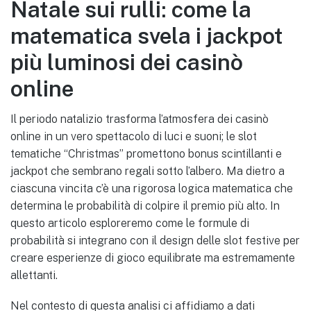
Natale sui rulli: come la
matematica svela i jackpot
più luminosi dei casinò
online
Il periodo natalizio trasforma l’atmosfera dei casinò
online in un vero spettacolo di luci e suoni; le slot
tematiche “Christmas” promettono bonus scintillanti e
jackpot che sembrano regali sotto l’albero. Ma dietro a
ciascuna vincita c’è una rigorosa logica matematica che
determina le probabilità di colpire il premio più alto. In
questo articolo esploreremo come le formule di
probabilità si integrano con il design delle slot festive per
creare esperienze di gioco equilibrate ma estremamente
allettanti.
Nel contesto di questa analisi ci affidiamo a dati