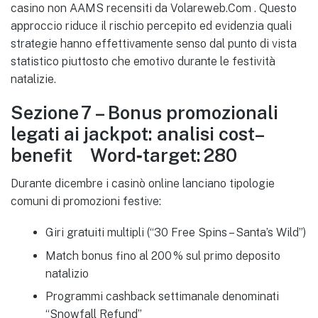
casino non AAMS recensiti da Volareweb.Com . Questo
approccio riduce il rischio percepito ed evidenzia quali
strategie hanno effettivamente senso dal punto di vista
statistico piuttosto che emotivo durante le festività
natalizie.
Sezione 7 – Bonus promozionali
legati ai jack­pot: analisi cost–
benefit Word‑target: 280
Durante dicembre i casinò online lanciano tipologie
comuni di promozioni festive:
Giri gratuiti multipli (“30 Free Spins – Santa’s Wild”)
Match bonus fino al 200 % sul primo deposito
natalizio
Programmi cashback settimanale denominati
“Snowfall Refund”