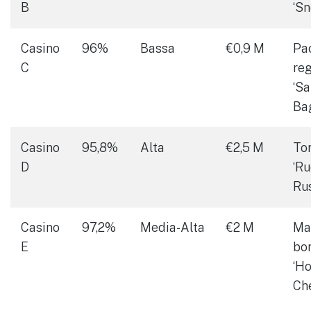
B
‘Sn
Casino
96%
Bassa
€0,9 M
Pa
C
re
‘Sa
Ba
Casino
95,8%
Alta
€2,5 M
To
D
‘Ru
Ru
Casino
97,2%
Media‑Alta
€2 M
Ma
E
bo
‘Ho
Che