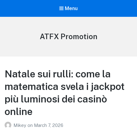
Menu
ATFX Promotion
Natale sui rulli: come la
matematica svela i jackpot
più luminosi dei casinò
online
Mikey
on
March 7, 2026