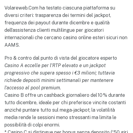
Volareweb.Com ha testato ciascuna piattaforma su
diversi criteri: trasparenza dei termini del jackpot,
frequenza dei payout durante dicembre e qualità
dell’assistenza clienti multilingue per giocatori
internazionali che cercano casino online esteri sicuri non
AAMS.
Pro & contro dal punto di vista del giocatore esperto
Casino A eccelle per l’RTP elevato e un jackpot
progressivo che supera spesso i €3 milioni; tuttavia
richiede depositi minimi settimanali per mantenere
l’accesso al pool premium.
Casino B offre un cashback giornaliero del 10 % durante
tutto dicembre, ideale per chi preferisce vincite costanti
anziché puntare tutto sul mega‑jackpot; la volatilità
media rende le sessioni meno stressanti ma limita le
possibilità di colpi enormi.
* Casino C si distingue per bonus senza deposito (“50 giri