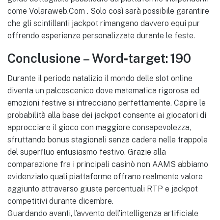
come Volarawe​b.Com . Solo così sarà possibile garantire
che gli scintillanti jackpot rimangano davvero equi pur
offrendo esperienze personalizzate durante le feste.
Conclusione – Word‑target: 190
Durante il periodo natalizio il mondo delle slot online
diventa un palcoscenico dove matematica rigorosa ed
emozioni festive si intrecciano perfettamente. Capire le
probabilità alla base dei jackpot consente ai giocatori di
approcciare il gioco con maggiore consapevolezza,
sfruttando bonus stagionali senza cadere nelle trappole
del superfluo entusiasmo festivo. Grazie alla
comparazione fra i principali casinò non AAMS abbiamo
evidenziato quali piattaforme offrano realmente valore
aggiunto attraverso giuste percentuali RTP e jackpot
competitivi durante dicembre.
Guardando avanti, l’avvento dell’intelligenza artificiale