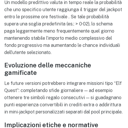
Un modello predittivo valuta in tempo reale la probabilità
che uno specifico utente raggiunga il trigger del jackpot
entro le prossime ore festiva​le . Se tale probabilità
supera una soglia predefinita (es.: > 0·02), lo schema
paga leggermente meno frequentemente quel giorno
mantenendo stabile l’importo medio complessivo del
fondo progressivo ma aumentando le chance individuali
dell’utente selezionato.
Evoluzione delle meccaniche
gamificate
Le future versioni potrebbero integrare missioni tipo “Elf
Quest”: completando sfide giornaliere — ad esempio
ottenere tre simboli regalo consecutivi — si guadagnano
punti esperienza convertibili in crediti extra o addirittura
in mini‑jackpot personalizzati separati dal pool principale.
Implicazioni etiche e normative