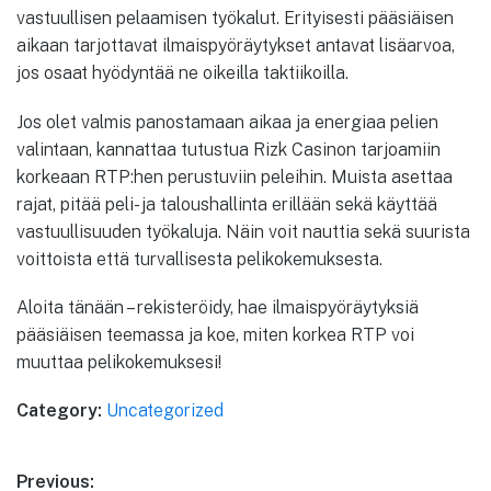
vastuullisen pelaamisen työkalut. Erityisesti pääsiäisen
aikaan tarjottavat ilmaispyöräytykset antavat lisäarvoa,
jos osaat hyödyntää ne oikeilla taktiikoilla.
Jos olet valmis panostamaan aikaa ja energiaa pelien
valintaan, kannattaa tutustua Rizk Casinon tarjoamiin
korkeaan RTP:hen perustuviin peleihin. Muista asettaa
rajat, pitää peli- ja taloushallinta erillään sekä käyttää
vastuullisuuden työkaluja. Näin voit nauttia sekä suurista
voittoista että turvallisesta pelikokemuksesta.
Aloita tänään – rekisteröidy, hae ilmaispyöräytyksiä
pääsiäisen teemassa ja koe, miten korkea RTP voi
muuttaa pelikokemuksesi!
Category:
Uncategorized
Previous: