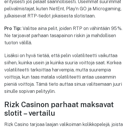
erityisesti jos pelaat säännöllisesti. Useimmat suurimmat
pelivalmistajat, kuten NetEnt, Play’n GO ja Microgaming,
julkaisevat RTP‑tiedot jokaisesta slotistaan.
Pro Tip:
Valitse aina pelit, joiden RTP on vähintään 95 %.
Ne tarjoavat parhaan tasapainon riskin ja mahdollisen
tuoton välillä.
Lisäksi on hyvä tietää, että pelin volatiliteetti vaikuttaa
siihen, kuinka usein ja kuinka suuria voittoja saat. Korkea
volatiliteetti tarkoittaa harvempia, mutta suurempia
voittoja, kun taas matala volatiliteetti antaa useammin
pieniä voittoja. Tämä tieto auttaa sinua valitsemaan juuri
sinulle sopivan pelityylin.
Rizk Casinon parhaat maksavat
slotit – vertailu
Rizk Casino tarjoaa laajan valikoiman kolikkopelejä, joista