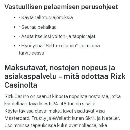
Vastuullisen pelaamisen perusohjeet
• Käytä talletusrajoituksia
• Seuraa peliaikaa
• Aseta itsellesi voiton- ja tappiorajat
• Hyödynnä “Self‑exclusion” -toimintoa
tarvittaessa
Maksutavat, nostojen nopeus ja
asiakaspalvelu – mitä odottaa Rizk
Casinolta
Rizk Casino on saanut kiitosta nopeista nostoista, jotka
käsitellään tavallisesti 24–48 tunnin sisällä.
Käytettävissä olevat maksutavat sisältävät Visa,
Mastercard, Trustly ja eWalletit kuten Skrill ja Neteller.
Useimmissa tapauksissa kulut ovat nollassa, eikä