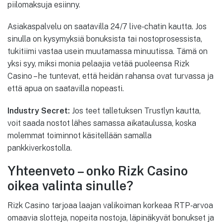
piilomaksuja esiinny.
Asiakaspalvelu on saatavilla 24/7 live‑chatin kautta. Jos
sinulla on kysymyksiä bonuksista tai nostoprosessista,
tukitiimi vastaa usein muutamassa minuutissa. Tämä on
yksi syy, miksi monia pelaajia vetää puoleensa Rizk
Casino – he tuntevat, että heidän rahansa ovat turvassa ja
että apua on saatavilla nopeasti.
Industry Secret:
Jos teet talletuksen Trustlyn kautta,
voit saada nostot lähes samassa aikataulussa, koska
molemmat toiminnot käsitellään samalla
pankkiverkostolla.
Yhteenveto – onko Rizk Casino
oikea valinta sinulle?
Rizk Casino tarjoaa laajan valikoiman korkeaa RTP‑arvoa
omaavia slotteja, nopeita nostoja, läpinäkyvät bonukset ja