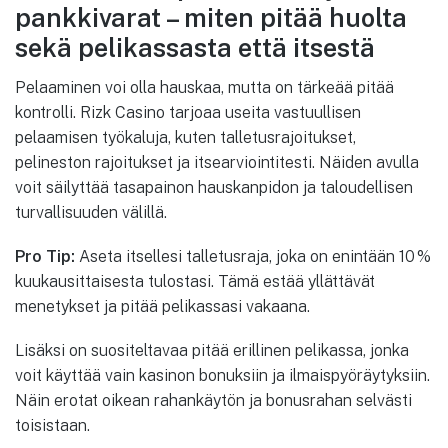
pankkivarat – miten pitää huolta
sekä pelikassasta että itsestä
Pelaaminen voi olla hauskaa, mutta on tärkeää pitää
kontrolli. Rizk Casino tarjoaa useita vastuullisen
pelaamisen työkaluja, kuten talletusrajoitukset,
pelineston rajoitukset ja itsearviointitesti. Näiden avulla
voit säilyttää tasapainon hauskanpidon ja taloudellisen
turvallisuuden välillä.
Pro Tip:
Aseta itsellesi talletusraja, joka on enintään 10 %
kuukausittaisesta tulostasi. Tämä estää yllättävät
menetykset ja pitää pelikassasi vakaana.
Lisäksi on suositeltavaa pitää erillinen pelikassa, jonka
voit käyttää vain kasinon bonuksiin ja ilmaispyöräytyksiin.
Näin erotat oikean rahankäytön ja bonusrahan selvästi
toisistaan.