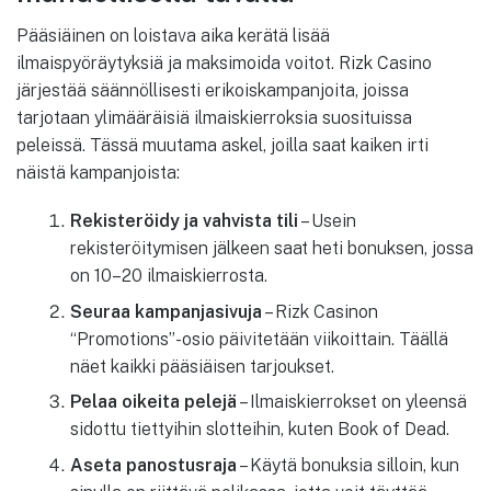
Pääsiäinen on loistava aika kerätä lisää
ilmaispyöräytyksiä ja maksimoida voitot. Rizk Casino
järjestää säännöllisesti erikoiskampanjoita, joissa
tarjotaan ylimääräisiä ilmaiskierroksia suosituissa
peleissä. Tässä muutama askel, joilla saat kaiken irti
näistä kampanjoista:
Rekisteröidy ja vahvista tili
– Usein
rekisteröitymisen jälkeen saat heti bonuksen, jossa
on 10–20 ilmaiskierrosta.
Seuraa kampanjasivuja
– Rizk Casinon
“Promotions”-osio päivitetään viikoittain. Täällä
näet kaikki pääsiäisen tarjoukset.
Pelaa oikeita pelejä
– Ilmaiskierrokset on yleensä
sidottu tiettyihin slotteihin, kuten Book of Dead.
Aseta panostusraja
– Käytä bonuksia silloin, kun