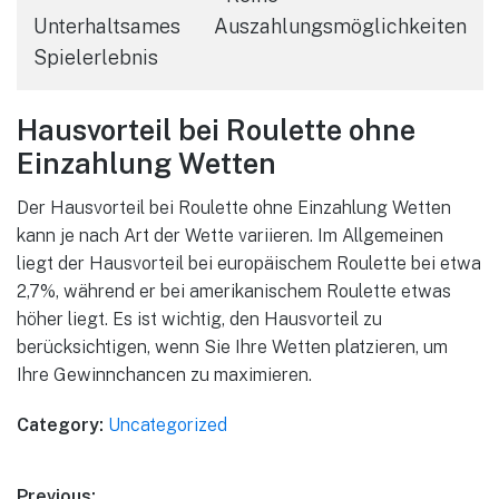
Unterhaltsames
Auszahlungsmöglichkeiten
Spielerlebnis
Hausvorteil bei Roulette ohne
Einzahlung Wetten
Der Hausvorteil bei Roulette ohne Einzahlung Wetten
kann je nach Art der Wette variieren. Im Allgemeinen
liegt der Hausvorteil bei europäischem Roulette bei etwa
2,7%, während er bei amerikanischem Roulette etwas
höher liegt. Es ist wichtig, den Hausvorteil zu
berücksichtigen, wenn Sie Ihre Wetten platzieren, um
Ihre Gewinnchancen zu maximieren.
Category:
Uncategorized
Previous: