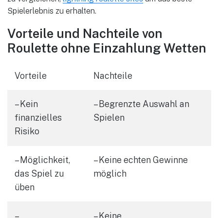
Spielerlebnis zu erhalten.
Vorteile und Nachteile von
Roulette ohne Einzahlung Wetten
Vorteile
Nachteile
– Kein
– Begrenzte Auswahl an
finanzielles
Spielen
Risiko
– Möglichkeit,
– Keine echten Gewinne
das Spiel zu
möglich
üben
–
– Keine