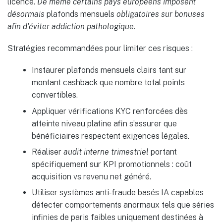
licence.
De même certains pays européens imposent
désormais
plafonds mensuels
obligatoires sur bonuses
afin d’éviter addiction pathologique.
Stratégies recommandées pour limiter ces risques :
Instaurer plafonds mensuels clairs tant sur
montant cashback que nombre total points
convertibles.
Appliquer vérifications KYC renforcées dès
atteinte niveau platine afin s’assurer que
bénéficiaires respectent exigences légales.
Réaliser
audit interne trimestriel
portant
spécifiquement sur KPI promotionnels : coût
acquisition vs revenu net généré.
Utiliser systèmes anti‑fraude basés IA capables
détecter comportements anormaux tels que séries
infinies de paris faibles uniquement destinées à