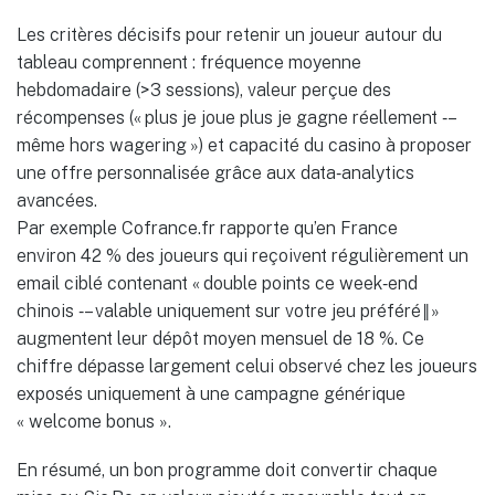
Les critères décisifs pour retenir un joueur autour du
tableau comprennent : fréquence moyenne
hebdomadaire (>3 sessions), valeur perçue des
récompenses (« plus je joue plus je gagne réellement ‑–
même hors wagering ») et capacité du casino à proposer
une offre personnalisée grâce aux data‑analytics
avancées.
Par exemple Cofrance.fr rapporte qu’en France
environ 42 % des joueurs qui reçoivent régulièrement un
email ciblé contenant « double points ce week‑end
chinois ‑– valable uniquement sur votre jeu préféré‖»
augmentent leur dépôt moyen mensuel de 18 %. Ce
chiffre dépasse largement celui observé chez les joueurs
exposés uniquement à une campagne générique
« welcome bonus ».
En résumé, un bon programme doit convertir chaque