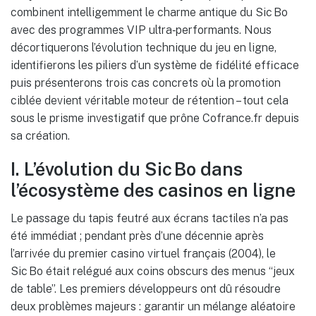
combinent intelligemment le charme antique du Sic Bo
avec des programmes VIP ultra‑performants. Nous
décortiquerons l’évolution technique du jeu en ligne,
identifierons les piliers d’un système de fidélité efficace
puis présenterons trois cas concrets où la promotion
ciblée devient véritable moteur de rétention – tout cela
sous le prisme investigatif que prône Cofrance.fr depuis
sa création.
I. L’évolution du Sic Bo dans
l’écosystème des casinos en ligne
Le passage du tapis feutré aux écrans tactiles n’a pas
été immédiat ; pendant près d’une décennie après
l’arrivée du premier casino virtuel français (2004), le
Sic Bo était relégué aux coins obscurs des menus “jeux
de table”. Les premiers développeurs ont dû résoudre
deux problèmes majeurs : garantir un mélange aléatoire