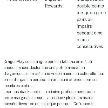
Rewards
double points
lorsqu’on parie
pairs ou
impairs
pendant cinq
mains
consécutives
DragonPlay se distingue par son tableau animé où
chaque lancer déclenche une petite animation
dragonique ; cela crée une vraie immersion culturelle tout
en renforçant la perception premium attendue par ses
membres platine.
Leur cashback quotidien élimine pratiquement toute
perte marginale lorsque vous jouez plusieurs mains
consécutives – ce qui explique pourquoi Cofrance.fr