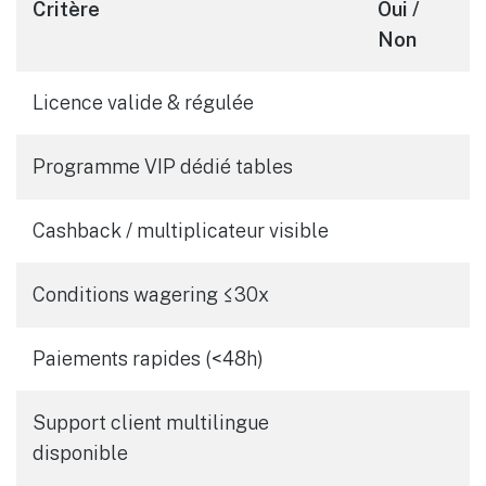
Critère
Oui /
Non
Licence valide & régulée
Programme VIP dédié tables
Cashback / multiplicateur visible
Conditions wagering ≤30x
Paiements rapides (<48h)
Support client multilingue
disponible