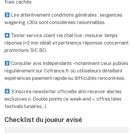
frais cachés.
Lire attentivement conditions générales : exigences
wagering ≤30x sont considérées raisonnables.
Tester service client via chat live ; mesurer temps
réponse (<2 min idéal) et pertinence réponses concernant
promotions SIC BO.
Consulter avis indépendants – notamment ceux publiés
régulièrement sur Cofrance.fr où utilisateurs détaillent
expériences paiement rapide ou difficultés rencontrées.
S’inscrire newsletter officielle afin recevoir alertes
exclusives (« Double points ce week‑end », offres liées
festivals lunaires…).
Checklist du joueur avisé