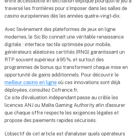
entre accessibilité et excitation explique pourquoi le jeu a
traversé les frontières pour s’imposer dans les salles de
casino européennes dès les années quatre‑vingt‑dix.
Avec l’avènement des plateformes de jeux en ligne
modernes, le Sic Bo connaît une véritable renaissance
digitale : interface tactile optimisée pour mobile,
générateurs aléatoires certifiés (RNG) garantissant un
RTP souvent supérieur à 95 %, et surtout des
programmes de bonus qui transforment chaque mise en
opportunité de gains additionnels. Pour découvrir le
meilleur casino en ligne
où ces innovations sont déjà
déployées, consultez Cofrance.fr.
Ce site d’évaluation indépendant passe au crible les
licences ANJ ou Malta Gaming Authority afin d’assurer
que chaque offre respecte les exigences légales et
propose des paiements rapides sécurisés.
L’objectif de cet article est d’analyser quels opérateurs