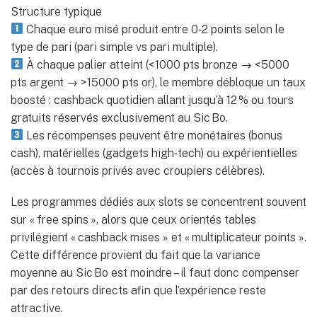
Structure typique
Chaque euro misé produit entre 0‑2 points selon le
type de pari (pari simple vs pari multiple).
À chaque palier atteint (<1000 pts bronze → <5000
pts argent → >15000 pts or), le membre débloque un taux
boosté : cashback quotidien allant jusqu’à 12 % ou tours
gratuits réservés exclusivement au Sic Bo.
Les récompenses peuvent être monétaires (bonus
cash), matérielles (gadgets high‑tech) ou expérientielles
(accès à tournois privés avec croupiers célèbres).
Les programmes dédiés aux slots se concentrent souvent
sur « free spins », alors que ceux orientés tables
privilégient « cashback mises » et « multiplicateur points ».
Cette différence provient du fait que la variance
moyenne au Sic Bo est moindre – il faut donc compenser
par des retours directs afin que l’expérience reste
attractive.