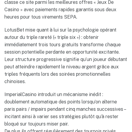
classe ce site parmi les meilleures offres « Jeux De
Casino » avec paiements rapides garantis sous deux
heures pour tous virements SEPA.
LotusBet mise quant à lui sur la psychologie opérant
autour du triple rareté (« triple six ») : obtenir
immédiatement trois tours gratuits transforme chaque
session potentielle perdante en opportunité excitante.
Leur structure progressive signifie qu’un joueur débutant
peut atteindre rapidement le niveau argent grâce aux
triples fréquents lors des soirées promotionnelles
chinoises.
ImperialCasino introduit un mécanisme inédit :
doublement automatique des points lorsqu’on alterne
paris pairs / impairs pendant cinq manches successives –
incitant ainsi à varier ses stratégies plutôt qu’à rester
bloqué sur toujours miser pair.
De plus ils offrent régulièrement des tournois privés