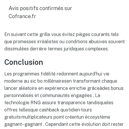
Avis positifs confirmés sur
Cofrance.fr
En suivant cette grille vous évitez pièges courants tels
que promesses irréalistes ou conditions abusives souvent
dissimulées derrière termes juridiques complexes.
Conclusion
Les programmes fidélité redonnent aujourd’hui vie
moderne au sic bo millénairesen transformant chaque
lancer aléatoire en expérience enrichie grâceàdes bonus
personnalisés et communautés engagées . La
technologie RNG assure transparence tandisqueles
offres tellesque cashback quotidien·tours
gratuits·multiplicateurs point créentun écosystème
gagnant–gagnant . Cependant cette évolution doit rester