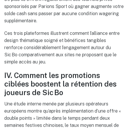
sponsorisés par Parions Sport où gagner augmente votre
solde cash sans passer par aucune condition wagering
supplémentaire.
Ces trois plateformes illustrent comment l’alliance entre
design thématique soigné et bénéfices tangibles
renforce considérablement l’engagement autour du
Sic Bo comparativement aux sites ne proposant que le
simple accès au jeu.
IV. Comment les promotions
ciblées boostent la rétention des
joueurs de Sic Bo
Une étude interne menée par plusieurs opérateurs
européens montre qu’après implémentation d’une offre «
double points » limitée dans le temps pendant deux
semaines festives chinoises, le taux moyen mensuel de