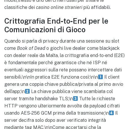
mobili;\nesso è uno dei criteri usati per stilare le
classifiche dei
casino online stranieri
più affidabili.
Crittografia End‑to‑End per le
Comunicazioni di Gioco
Quando si parla di privacy durante una sessione su slot
come
Book of Dead
o giochi live dealer come blackjack
con dealer reale da Malta, la crittografia end‑to‑end (E2E)
è fondamentale perché garantisce che né ISP né
eventuali aggressori sulla rete possano intercettare dati
sensibili.\n\nIn pratica E2E funziona così:\n\n
Il client
genera una coppia chiave pubblica/privata al primo avvio
dell’app;\n
La chiave pubblica viene scambiata col
server tramite handshake TLS;\n
Tutte le richieste
HTTP vengono ulteriormente avvolte da payload cifrati
usando AES‑256 GCM prima della trasmissione;\n
Il
server decifra solo dopo aver verificato integrità
mediante tag MAC.\n\nCome accertarsi che la