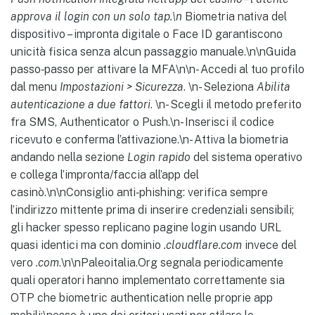
approva il login con un solo tap.\n
Biometria nativa del
dispositivo – impronta digitale o Face ID garantiscono
unicità fisica senza alcun passaggio manuale.\n\nGuida
passo‑passo per attivare la MFA\n\n- Accedi al tuo profilo
dal menu
Impostazioni > Sicurezza
. \n- Seleziona
Abilita
autenticazione a due fattori
. \n- Scegli il metodo preferito
fra SMS, Authenticator o Push.\n- Inserisci il codice
ricevuto e conferma l’attivazione.\n- Attiva la biometria
andando nella sezione
Login rapido
del sistema operativo
e collega l’impronta/faccia all’app del
casinò.\n\nConsiglio anti‑phishing: verifica sempre
l’indirizzo mittente prima di inserire credenziali sensibili;
gli hacker spesso replicano pagine login usando URL
quasi identici ma con dominio
.cloudflare.com
invece del
vero
.com
.\n\nPaleoitalia.Org segnala periodicamente
quali operatori hanno implementato correttamente sia
OTP che biometric authentication nelle proprie app