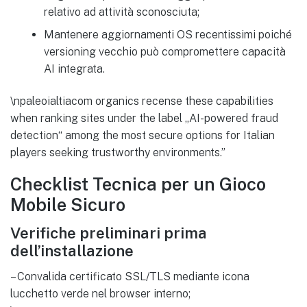
relativo ad attività sconosciuta;
Mantenere aggiornamenti OS recentissimi poiché
versioning vecchio può compromettere capacità
AI integrata.
\npaleoialtiacom organics recense these capabilities
when ranking sites under the label „AI-powered fraud
detection“ among the most secure options for Italian
players seeking trustworthy environments.”
Checklist Tecnica per un Gioco
Mobile Sicuro
Verifiche preliminari prima
dell’installazione
– Convalida certificato SSL/TLS mediante icona
lucchetto verde nel browser interno;