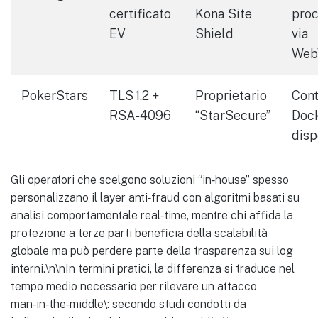
certificato
Kona Site
proc
EV
Shield
via
Web
PokerStars
TLS 1.2 +
Proprietario
Cont
RSA‑4096
“StarSecure”
Dock
disp
Gli operatori che scelgono soluzioni “in‑house” spesso
personalizzano il layer anti‑fraud con algoritmi basati su
analisi comportamentale real‑time, mentre chi affida la
protezione a terze parti beneficia della scalabilità
globale ma può perdere parte della trasparenza sui log
interni.\n\nIn termini pratici, la differenza si traduce nel
tempo medio necessario per rilevare un attacco
man‑in‑the‑middle\: secondo studi condotti da