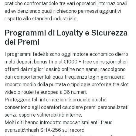
pratiche confrontandole tra vari operatori internazionali
ed evidenziando quali richiedono permessi aggiuntivi
rispetto allo standard industriale.
Programmi di Loyalty e Sicurezza
dei Premi
I programmi fedeltà sono oggi motore economico dietro
molti deposit bonus fino al €1000 + free spins giornalieri
offerti dai migliori casinò online non aams.: raccolgono
dati comportamentali quali frequenza login giornaliera,
importo medio della puntata e tipologia preferita fra slot
video o roulette europea à 36 numeri.
Proteggere tali informazioni è cruciale poiché
consentono agli operatori calcolare premi personalizzati
senza esporre vulnerabilità interne.
Molti siti hanno introdotto meccanismi anti-fraud
avanzati:\nhash SHA‑256 sui record