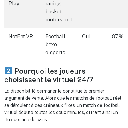
Play
racing,
basket,
motorsport
NetEnt VR
Football,
Oui
97 %
boxe,
e‑sports
Pourquoi les joueurs
choisissent le virtuel 24/7
La disponibilité permanente constitue le premier
argument de vente. Alors que les matchs de football réel
se déroulent à des créneaux fixes, un match de football
virtuel débute toutes les deux minutes, offrant ainsi un
flux continu de paris.