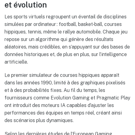
et évolution
Les sports virtuels regroupent un éventail de disciplines
simulées par ordinateur : football, basket‑ball, courses
hippiques, tennis, même le rallye automobile. Chaque jeu
repose sur un algorithme qui génère des résultats
aléatoires, mais crédibles, en s’appuyant sur des bases de
données historiques et, de plus en plus, sur l’intelligence
artificielle.
Le premier simulateur de courses hippiques apparaît
dans les années 1990, limité à des graphiques pixelisés
et à des probabilités fixes. Au fil du temps, les
fournisseurs comme Evolution Gaming et Pragmatic Play
ont introduit des moteurs IA capables d’ajuster les
performances des équipes en temps réel, créant ainsi
des scénarios plus dynamiques.
Selon les dernières études de l’European Gaming