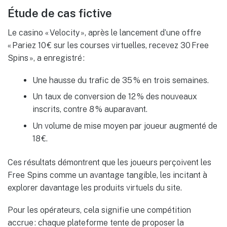
Étude de cas fictive
Le casino « Velocity », après le lancement d’une offre
« Pariez 10 € sur les courses virtuelles, recevez 30 Free
Spins », a enregistré :
Une hausse du trafic de 35 % en trois semaines.
Un taux de conversion de 12 % des nouveaux
inscrits, contre 8 % auparavant.
Un volume de mise moyen par joueur augmenté de
18 €.
Ces résultats démontrent que les joueurs perçoivent les
Free Spins comme un avantage tangible, les incitant à
explorer davantage les produits virtuels du site.
Pour les opérateurs, cela signifie une compétition
accrue : chaque plateforme tente de proposer la