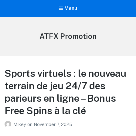
Menu
ATFX Promotion
Sports virtuels : le nouveau
terrain de jeu 24/7 des
parieurs en ligne – Bonus
Free Spins à la clé
Mikey
on
November 7, 2025