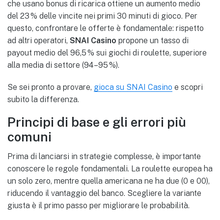
che usano bonus di ricarica ottiene un aumento medio
del 23 % delle vincite nei primi 30 minuti di gioco. Per
questo, confrontare le offerte è fondamentale: rispetto
ad altri operatori,
SNAI Casino
propone un tasso di
payout medio del 96,5 % sui giochi di roulette, superiore
alla media di settore (94–95 %).
Se sei pronto a provare,
gioca su SNAI Casino
e scopri
subito la differenza.
Principi di base e gli errori più
comuni
Prima di lanciarsi in strategie complesse, è importante
conoscere le regole fondamentali. La roulette europea ha
un solo zero, mentre quella americana ne ha due (0 e 00),
riducendo il vantaggio del banco. Scegliere la variante
giusta è il primo passo per migliorare le probabilità.