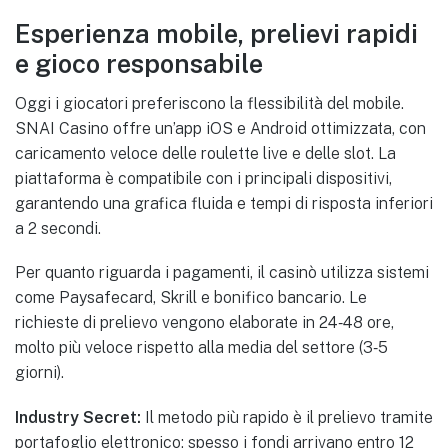
Esperienza mobile, prelievi rapidi
e gioco responsabile
Oggi i giocatori preferiscono la flessibilità del mobile.
SNAI Casino offre un’app iOS e Android ottimizzata, con
caricamento veloce delle roulette live e delle slot. La
piattaforma è compatibile con i principali dispositivi,
garantendo una grafica fluida e tempi di risposta inferiori
a 2 secondi.
Per quanto riguarda i pagamenti, il casinò utilizza sistemi
come Paysafecard, Skrill e bonifico bancario. Le
richieste di prelievo vengono elaborate in 24‑48 ore,
molto più veloce rispetto alla media del settore (3‑5
giorni).
Industry Secret:
Il metodo più rapido è il prelievo tramite
portafoglio elettronico; spesso i fondi arrivano entro 12