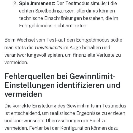
Spielimmanenz:
Der Testmodus simuliert die
echten Spielbedingungen, allerdings können
technische Einschränkungen bestehen, die im
Echtgeldmodus nicht auftreten.
Beim Wechsel vom Test- auf den Echtgeldmodus sollte
Gewinnlimits
man stets die
im Auge behalten und
verantwortungsvoll spielen, um finanzielle Verluste zu
vermeiden.
Fehlerquellen bei Gewinnlimit-
Einstellungen identifizieren und
vermeiden
Die korrekte Einstellung des Gewinnlimits im Testmodus
ist entscheidend, um realistische Ergebnisse zu erzielen
und unerwünschte Überraschungen im Spiel zu
vermeiden. Fehler bei der Konfiguration können dazu