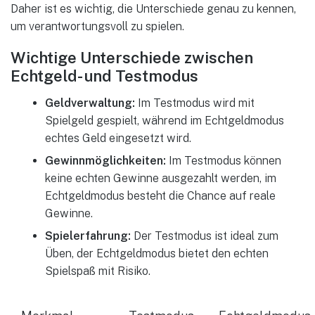
Daher ist es wichtig, die Unterschiede genau zu kennen,
um verantwortungsvoll zu spielen.
Wichtige Unterschiede zwischen
Echtgeld- und Testmodus
Geldverwaltung:
Im Testmodus wird mit
Spielgeld gespielt, während im Echtgeldmodus
echtes Geld eingesetzt wird.
Gewinnmöglichkeiten:
Im Testmodus können
keine echten Gewinne ausgezahlt werden, im
Echtgeldmodus besteht die Chance auf reale
Gewinne.
Spielerfahrung:
Der Testmodus ist ideal zum
Üben, der Echtgeldmodus bietet den echten
Spielspaß mit Risiko.