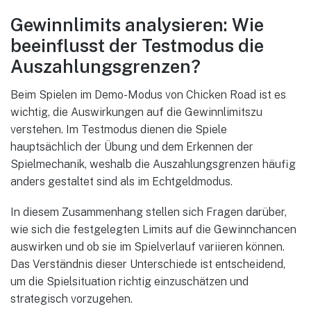
Gewinnlimits analysieren: Wie
beeinflusst der Testmodus die
Auszahlungsgrenzen?
Beim Spielen im Demo-Modus von Chicken Road ist es
wichtig, die Auswirkungen auf die Gewinnlimitszu
verstehen. Im Testmodus dienen die Spiele
hauptsächlich der Übung und dem Erkennen der
Spielmechanik, weshalb die Auszahlungsgrenzen häufig
anders gestaltet sind als im Echtgeldmodus.
In diesem Zusammenhang stellen sich Fragen darüber,
wie sich die festgelegten Limits auf die Gewinnchancen
auswirken und ob sie im Spielverlauf variieren können.
Das Verständnis dieser Unterschiede ist entscheidend,
um die Spielsituation richtig einzuschätzen und
strategisch vorzugehen.