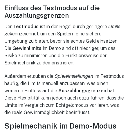
Einfluss des Testmodus auf die
Auszahlungsgrenzen
Limits
Der
Testmodus
ist in der Regel durch geringere
gekennzeichnet, um den Spielern eine sichere
Umgebung zu bieten, bevor sie echtes Geld einsetzen.
Die
Gewinnlimits
im Demo sind oft niedriger, um das
Risiko zu minimieren und die Funktionsweise der
Spielmechanik zu demonstrieren.
Spieleinstellungen
Außerdem erlauben die
im Testmodus
häufig, die Limits manuell anzupassen, was einen
weiteren Einfluss auf die
Auszahlungsgrenzen
hat.
Diese Flexibilität kann jedoch auch dazu führen, dass die
Limits im Vergleich zum Echtgeldmodus variieren, was
die reale Gewinnmöglichkeit beeinflusst.
Spielmechanik im Demo-Modus