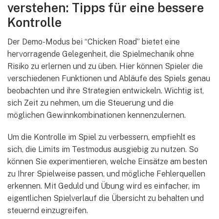
verstehen: Tipps für eine bessere
Kontrolle
Der Demo-Modus bei “Chicken Road” bietet eine
hervorragende Gelegenheit, die Spielmechanik ohne
Risiko zu erlernen und zu üben. Hier können Spieler die
verschiedenen Funktionen und Abläufe des Spiels genau
beobachten und ihre Strategien entwickeln. Wichtig ist,
sich Zeit zu nehmen, um die Steuerung und die
möglichen Gewinnkombinationen kennenzulernen.
Um die Kontrolle im Spiel zu verbessern, empfiehlt es
sich, die Limits im Testmodus ausgiebig zu nutzen. So
können Sie experimentieren, welche Einsätze am besten
zu Ihrer Spielweise passen, und mögliche Fehlerquellen
erkennen. Mit Geduld und Übung wird es einfacher, im
eigentlichen Spielverlauf die Übersicht zu behalten und
steuernd einzugreifen.