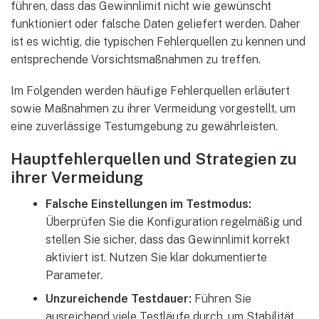
führen, dass das Gewinnlimit nicht wie gewünscht
funktioniert oder falsche Daten geliefert werden. Daher
ist es wichtig, die typischen Fehlerquellen zu kennen und
entsprechende Vorsichtsmaßnahmen zu treffen.
Im Folgenden werden häufige Fehlerquellen erläutert
sowie Maßnahmen zu ihrer Vermeidung vorgestellt, um
eine zuverlässige Testumgebung zu gewährleisten.
Hauptfehlerquellen und Strategien zu
ihrer Vermeidung
Falsche Einstellungen im Testmodus:
Überprüfen Sie die Konfiguration regelmäßig und
stellen Sie sicher, dass das Gewinnlimit korrekt
aktiviert ist. Nutzen Sie klar dokumentierte
Parameter.
Unzureichende Testdauer:
Führen Sie
ausreichend viele Testläufe durch, um Stabilität