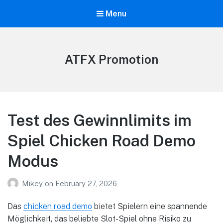
Menu
ATFX Promotion
Test des Gewinnlimits im
Spiel Chicken Road Demo
Modus
Mikey
on
February 27, 2026
Das
chicken road demo
bietet Spielern eine spannende
Möglichkeit, das beliebte Slot-Spiel ohne Risiko zu