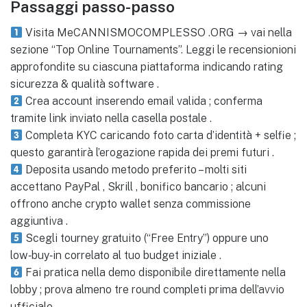
Passaggi passo-passo
Visita MeCANNISMOCOMPLESSO .ORG → vai nella
sezione “Top Online Tournaments”. Leggi le recension­ioni
approfondite su ciascuna piattaforma indicando rating
sicurezza & qualità software .
Crea account inserendo email valida ; conferma
tramite link inviato nella casella postale .
Completa KYC caricando foto carta d’identità + selfie ;
questo garantirà l’erogazion‌e rapida dei premi futuri .
Deposita usando metodo preferito – molti siti
accettano PayPal , Skrill , bonific​​o bancario ; alcuni
offrono anche crypto wallet senza commissione
aggiuntiva .
Scegli tourney gratuito (“Free Entry”) oppure uno
low‑buy‑in correlato al tuo budget iniziale .
Fai pratica nella demo disponibile direttamente nella
lobby ; prova almeno tre round completi prima dell’avvio
ufficiale .