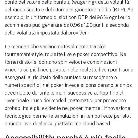
conto del valore della puntata (wagering), della volatilità
del gioco scelto e del ritorno al giocatore medio (RTP). Ad
esempio, in un torneo di slot con RTP del 96 % ogni euro
scommesso può generare da 0,96 a 1,20 punti a seconda
della volatilità impostata dal provider.
Le meccaniche variano notevolmente tra slot
tournament‑style, roulette live e poker competitivo. Nei
tornei di slot si contano spin veloci e combinazioni
vincenti su più linee pagate; nella roulette live i punti sono
assegnati al risultato delle puntate su rosso/nero o
numeri specifici; nel poker invece si considerano le chips
accumulate durante le mani successive al flop fino al
river finale. L’uso dei modelli matematici per prevedere
probabilità è più evidente nel poker, mentre l’innovazione
tecnologica permette simulazioni in tempo reale per slot
e giochi live‑dealer su piattaforme cloud‑based.
Accessibilità: perché è più facile