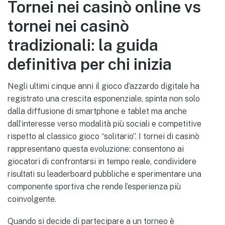
Tornei nei casinò online vs
tornei nei casinò
tradizionali: la guida
definitiva per chi inizia
Negli ultimi cinque anni il gioco d’azzardo digitale ha
registrato una crescita esponenziale, spinta non solo
dalla diffusione di smartphone e tablet ma anche
dall’interesse verso modalità più sociali e competitive
rispetto al classico gioco “solitario”. I tornei di casinò
rappresentano questa evoluzione: consentono ai
giocatori di confrontarsi in tempo reale, condividere
risultati su leaderboard pubbliche e sperimentare una
componente sportiva che rende l’esperienza più
coinvolgente.
Quando si decide di partecipare a un torneo è