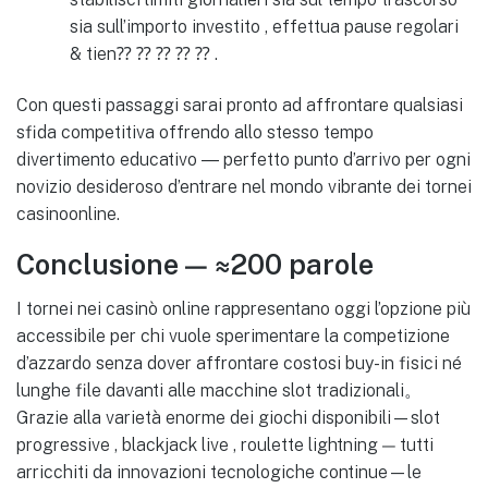
sia sull’importo investito , effettua pause regolari
& tien⁠⁠⁠⁠⁠⁠⁠⁠⁠⁇️ ⁇️ ⁇️ ⁇️ ⁇️ ‌‌‌‌‌‌.
Con questi passaggi sarai pronto ad affrontare qualsiasi
sfida competitiva offrendo allo stesso tempo
divertimento educativo ― perfetto punto d’arrivo per ogni
novizio desideroso d’entrare nel mondo vibrante dei tornei
casinoonline​.
Conclusione — ≈200 parole
I tornei nei casinò online rappresentano oggi l’opzione più
accessibile per chi vuole sperimentare la competizione
d’azzardo senza dover affrontare costosi buy-in fisici né
lunghe file davanti alle macchine slot tradizionali。
Grazie alla varietà enorme dei giochi disponibili—slot
progressive , blackjack live , roulette lightning — tutti
arricchiti da innovazioni tecnologiche continue—le