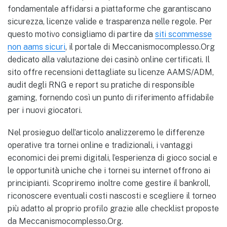
fondamentale affidarsi a piattaforme che garantiscano
sicurezza, licenze valide e trasparenza nelle regole. Per
questo motivo consigliamo di partire da
siti scommesse
non aams sicuri
, il portale di Meccanismocomplesso.Org
dedicato alla valutazione dei casinò online certificati. Il
sito offre recensioni dettagliate su licenze AAMS/ADM,
audit degli RNG e report su pratiche di responsible
gaming, fornendo così un punto di riferimento affidabile
per i nuovi giocatori.
Nel prosieguo dell’articolo analizzeremo le differenze
operative tra tornei online e tradizionali, i vantaggi
economici dei premi digitali, l’esperienza di gioco social e
le opportunità uniche che i tornei su internet offrono ai
principianti. Scopriremo inoltre come gestire il bankroll,
riconoscere eventuali costi nascosti e scegliere il torneo
più adatto al proprio profilo grazie alle checklist proposte
da Meccanismocomplesso.Org.