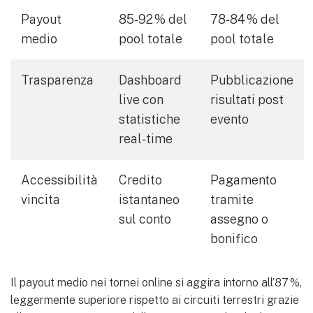
Payout
85‑92 % del
78‑84 % del
medio
pool totale
pool totale
Trasparenza
Dashboard
Pubblicazione
live con
risultati post
statistiche
evento
real‑time
Accessibilità
Credito
Pagamento
vincita
istantaneo
tramite
sul conto
assegno o
bonifico
Il payout medio nei tornei online si aggira intorno all’87 %,
leggermente superiore rispetto ai circuiti terrestri grazie