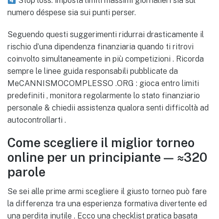
Stop loss: imposta limiti massimi giornalieri sia sul
numero déspese sia sui punti pers​​er​.
Seguendo questi suggerimenti ridurrai drasticamente il
rischio d’una dipendenza finanziaria quando ti ritrovi
coinvolto simultaneamente in più competizioni . Ricorda
sempre le linee guida responsabili pubblicate da
MeCANNISMOCOMPLESSO .ORG : gioca entro limiti
predefiniti , monitora regolarmente lo stato finanziario
personale & chiedii assistenza qualora senti difficoltà ad
autocontrollarti .
Come scegliere il miglior torneo
online per un principiante — ≈320
parole
Se sei alle prime armi scegliere il giusto torneo può fare
la differenza tra una esperienza formativa divertente ed
una perdita inutile . Ecco una checklist pratica basata