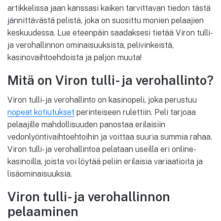
artikkelissa jaan kanssasi kaiken tarvittavan tiedon tästä
jännittävästä pelistä, joka on suosittu monien pelaajien
keskuudessa. Lue eteenpäin saadaksesi tietää Viron tulli-
ja verohallinnon ominaisuuksista, pelivinkeistä,
kasinovaihtoehdoista ja paljon
muuta!
Mitä on Viron tulli- ja verohallinto?
Viron tulli- ja verohallinto on kasinopeli, joka perustuu
nopeat kotiutukset
perinteiseen rulettiin. Peli tarjoaa
pelaajille mahdollisuuden panostaa erilaisiin
vedonlyöntivaihtoehtoihin ja voittaa suuria summia rahaa.
Viron tulli- ja verohallintoa pelataan useilla eri online-
kasinoilla, joista voi löytää peliin erilaisia variaatioita ja
lisäominaisuuksia.
Viron tulli- ja verohallinnon
pelaaminen