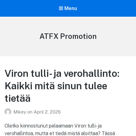
Menu
ATFX Promotion
Viron tulli- ja verohallinto:
Kaikki mitä sinun tulee
tietää
Mikey
on
April 2, 2026
Oletko kiinnostunut pelaamaan Viron tulli- ja
verohallintoa, mutta et tiedä mistä aloittaa? Tässä