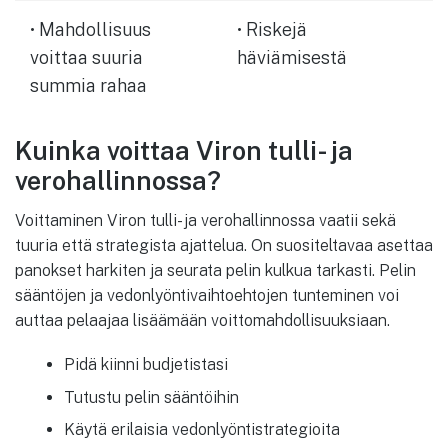
• Mahdollisuus
• Riskejä
voittaa suuria
häviämisestä
summia rahaa
Kuinka voittaa Viron tulli- ja
verohallinnossa?
Voittaminen Viron tulli- ja verohallinnossa vaatii sekä
tuuria että strategista ajattelua. On suositeltavaa asettaa
panokset harkiten ja seurata pelin kulkua tarkasti. Pelin
sääntöjen ja vedonlyöntivaihtoehtojen tunteminen voi
auttaa pelaajaa lisäämään voittomahdollisuuksiaan.
Pidä kiinni budjetistasi
Tutustu pelin sääntöihin
Käytä erilaisia vedonlyöntistrategioita